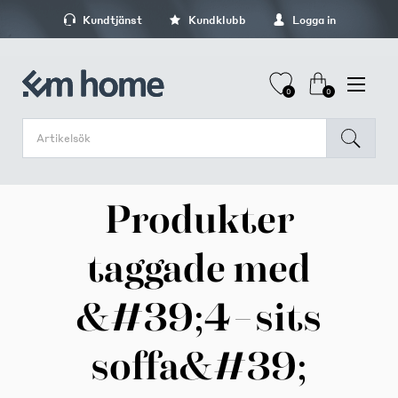
Kundtjänst
Kundklubb
Logga in
0
0
Produkter
taggade med
&#39;4-sits
soffa&#39;