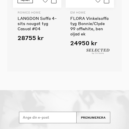
ROWICO HOME
EM HOME
LANGDON Soffa 4-
FLORA Vinkelsoffa
sits nougat tyg
tyg Bonnie/Clyde
Casual #04
99 offwhite, ben
oljad ek
28755 kr
24950 kr
PRENUMERERA