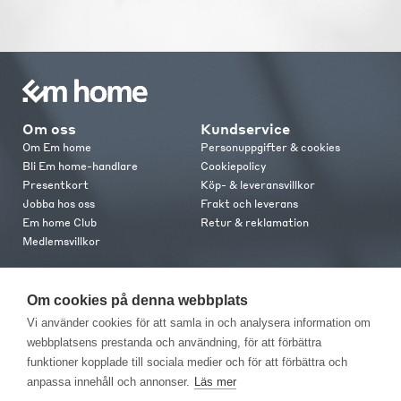
Om oss
Kundservice
Om Em home
Personuppgifter & cookies
Bli Em home-handlare
Cookiepolicy
Presentkort
Köp- & leveransvillkor
Jobba hos oss
Frakt och leverans
Em home Club
Retur & reklamation
Medlemsvillkor
Kontakt
Om cookies på denna webbplats
Kontakta oss
Vi använder cookies för att samla in och analysera information om
Butiker
webbplatsens prestanda och användning, för att förbättra
Press
funktioner kopplade till sociala medier och för att förbättra och
anpassa innehåll och annonser.
Läs mer