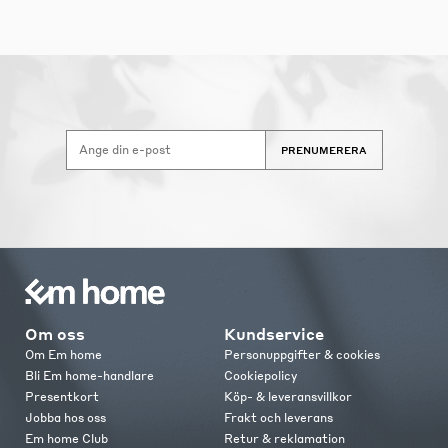
PRENUMERERA
Om oss
Kundservice
Om Em home
Personuppgifter & cookies
Bli Em home-handlare
Cookiepolicy
Presentkort
Köp- & leveransvillkor
Jobba hos oss
Frakt och leverans
Em home Club
Retur & reklamation