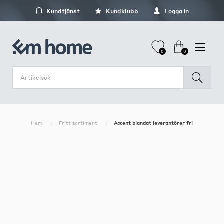
Kundtjänst
Kundklubb
Logga in
0
0
Hem
Fritt sortiment
Accent blandat leverantörer fri