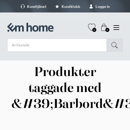
Kundtjänst
Kundklubb
Logga in
0
0
Produkter
taggade med
&#39;Barbord&#3