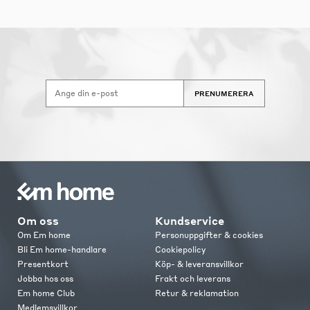
PRENUMERERA
Om oss
Kundservice
Om Em home
Personuppgifter & cookies
Bli Em home-handlare
Cookiepolicy
Presentkort
Köp- & leveransvillkor
Jobba hos oss
Frakt och leverans
Em home Club
Retur & reklamation
Medlemsvillkor