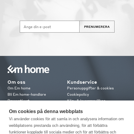
PRENUMERERA
Om oss
Kundservice
Om Em home
Personuppgifter & cookies
Bli Em home-handlare
Cookiepolicy
Presentkort
Köp- & leveransvillkor
Jobba hos oss
Frakt och leverans
Om cookies på denna webbplats
Em home Club
Retur & reklamation
Vi använder cookies för att samla in och analysera information om
Medlemsvillkor
webbplatsens prestanda och användning, för att förbättra
funktioner kopplade till sociala medier och för att förbättra och