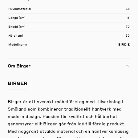
Huvudmaterial
Ek
Längd (cm)
115
Bredd (cm)
70
Höjd (cm)
50
Modellnamn
BIRDIE
Om Birger
BIRGER
Birger är ett svenskt möbelföretag med tillverkning i
Småland som kombinerar traditionellt hantverk med
modern design. Passion för kvalitet och hållbarhet
genomsyrar allt Birger gör från idé till färdig produkt.
Med noggrant utvalda material och en hantverksmässig