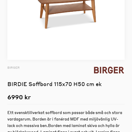
BIRGER
BIRDIE Soffbord 115x70 H50 cm ek
6990 kr
Ett svensktillverkat soffbord som passar både små och stora
vardagsrum. Borden är i fanérad MDF med miljövänlig UV-
lack och massiva ben.Borden med laminat skiva och hylla är
av björkplywood. Laminat finns i svart och vit. I serien finns