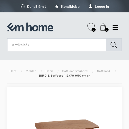
Kundtjänst
Kundklubb
Logga in
0
0
Hem
Möbler
Bord
Soff och småbord
Soffbord
BIRDIE Soffbord 115x70 H50 cm ek