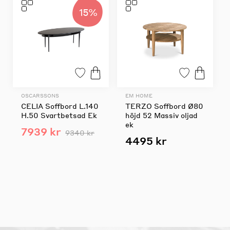
15%
OSCARSSONS
EM HOME
CELIA Soffbord L.140
TERZO Soffbord Ø80
H.50 Svartbetsad Ek
höjd 52 Massiv oljad
ek
7939 kr
9340 kr
4495 kr