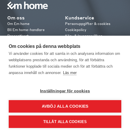
Om oss
Kundservice
Om Em home
Personuppgifter & cookies
Bli Em home-handlare
Cookiepolicy
Presentkort
Köp- & leveransvillkor
Jobba hos oss
Frakt och leverans
Om cookies på denna webbplats
Em home Club
Retur & reklamation
Vi använder cookies för att samla in och analysera information om
Medlemsvillkor
webbplatsens prestanda och användning, för att förbättra
funktioner kopplade till sociala medier och för att förbättra och
Kontakt
anpassa innehåll och annonser.
Läs mer
Kontakta oss
Butiker
Press
Inställningar för cookies
AVBÖJ ALLA COOKIES
TILLÅT ALLA COOKIES