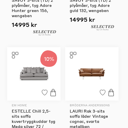
plyåmåer, tyg Adore
plyåmåer, tyg Adore
Hunter green 156,
guld 132, wengeben
wengeben
14995 kr
14995 kr
10%
EM HOME
BRÖDERNA ANDERSSONS
ESTELLE Chill 2,5-
LAURI Rak 3-sits
sits soffa
soffa läder Vintage
kuvertryggkuddar tyg
cognac, svarta
Meda silver 72 /
metallben