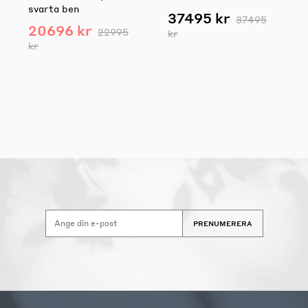
svarta ben
37495 kr
37495
20696 kr
22995
kr
kr
PRENUMERERA