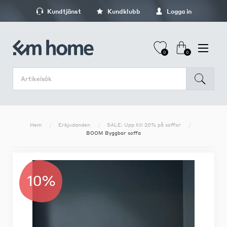
Kundtjänst
Kundklubb
Logga in
0
0
Hem
Erbjudanden
SALE: Upp till 20% på soffor
BOOM Byggbar soffa
10%