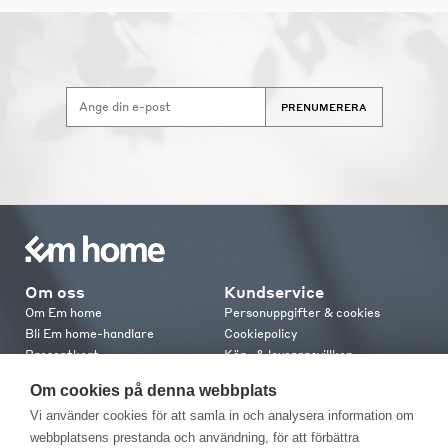
PRENUMERERA
Om oss
Kundservice
Om Em home
Personuppgifter & cookies
Bli Em home-handlare
Cookiepolicy
Presentkort
Köp- & leveransvillkor
Jobba hos oss
Frakt och leverans
Om cookies på denna webbplats
Em home Club
Retur & reklamation
Vi använder cookies för att samla in och analysera information om
Medlemsvillkor
webbplatsens prestanda och användning, för att förbättra