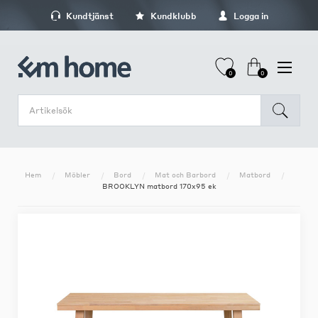
Kundtjänst
Kundklubb
Logga in
0
0
Hem
Möbler
Bord
Mat och Barbord
Matbord
BROOKLYN matbord 170x95 ek