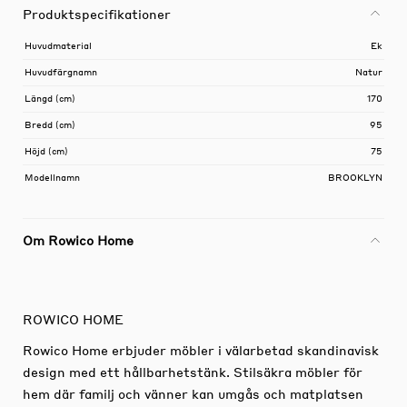
Produktspecifikationer
Huvudmaterial
Ek
Huvudfärgnamn
Natur
Längd (cm)
170
Bredd (cm)
95
Höjd (cm)
75
Modellnamn
BROOKLYN
Om Rowico Home
ROWICO HOME
Rowico Home erbjuder möbler i välarbetad skandinavisk
design med ett hållbarhetstänk. Stilsäkra möbler för
hem där familj och vänner kan umgås och matplatsen