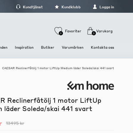
Kundtjänst
Kundklubb
Logga in
Favoriter
Varukorg
0
0
nden
Inspiration
Butiker
Varumärken
Kontakta oss
CAESAR Reclinerfåtölj 1 motor LiftUp Medium läder Soleda/skai 441 svart
Stolar och Sittmöbler
Dukning och Servering
Förvaring och hyllor
Stolar
Brickor och fat
Hyllor
Barstolar och Barpallar
Glas och koppar
Kläd och hallförvaring
Pallar och Bänkar
Tallrikar och skålar
Mediamöbler
 Reclinerfåtölj 1 motor LiftUp
Sängbord och sängskåp
 läder Soleda/skai 441 svart
Skåp och Vitriner
kr
13495 kr