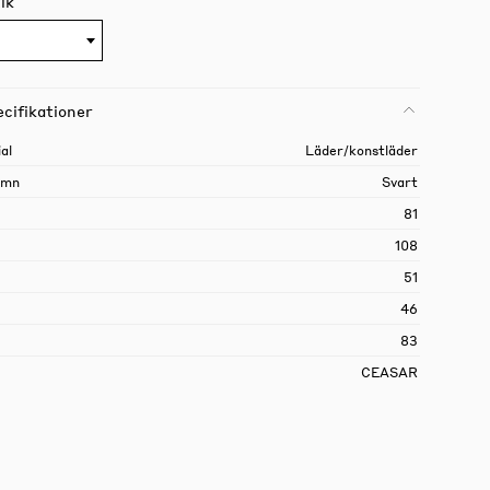
ik
cifikationer
al
Läder/konstläder
amn
Svart
81
108
51
46
83
CEASAR