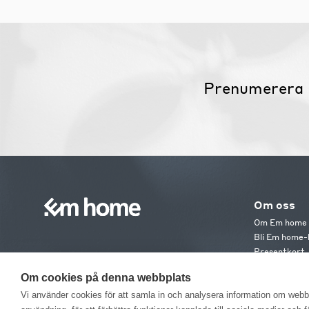
Prenumerera 
Om oss
Om Em home
Bli Em home-
Presentkort
Jobba hos os
Om cookies på denna webbplats
Em home Clu
Medlemsvillk
Vi använder cookies för att samla in och analysera information om web