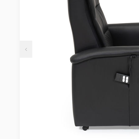
Möbelvård
Möbel och textilvård