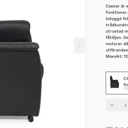
Caesar är 
funktioner
Inbyggd fo
trådbundna
utrustad m
fåtöljen. D
motorer där
utföranden
Maxvikt: 12
CA
So
12