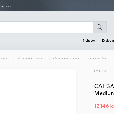
 service
Nyheter
Erbjuda
Möbler
Fåtöljer och fotpallar
Fåtöljer med funktion
Reclinerfåtölj
Sängar
Vaser och Krukor
Inredningstextil
Bord
Småförvaring
Huvudgavel
Vas/kruka
Pläd
Soff och småbord
Boxar och Askar
EM HOME
Sängar och Madrasser
Stolsdynor
Mat och Barbord
Våningssängar
Prydnadskuddar
Tillbehör bord
CAESAR
Kuddfodral
Skrivbord och Datorbord
Medium
12146 