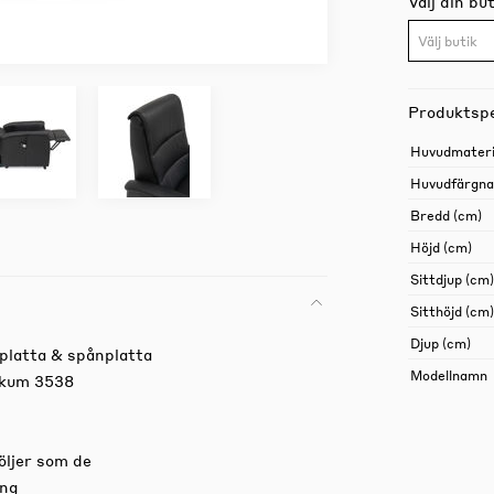
Välj din but
Välj butik
Produktspe
Huvudmateri
Huvudfärgn
Bredd (cm)
Höjd (cm)
Sittdjup (cm)
Sitthöjd (cm)
Djup (cm)
rplatta & spånplatta
Modellnamn
lskum 3538
öljer som de
ing