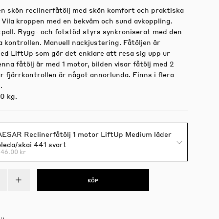
en skön reclinerfåtölj med skön komfort och praktiska
. Vila kroppen med en bekväm och sund avkoppling.
tpall. Rygg- och fotstöd styrs synkroniserat med den
 kontrollen. Manuell nackjustering. Fåtöljen är
ed LiftUp som gör det enklare att resa sig upp ur
enna fåtölj är med 1 motor, bilden visar fåtölj med 2
 fjärrkontrollen är något annorlunda. Finns i flera
.
0 kg.
ESAR Reclinerfåtölj 1 motor LiftUp Medium läder
leda/skai 441 svart
146.00 kr
KÖP