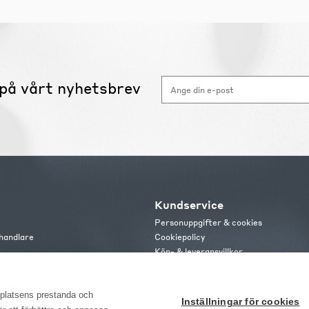
på vårt nyhetsbrev
Kundservice
Personuppgifter & cookies
handlare
Cookiepolicy
Köp- & leveransvillkor
s
Frakt och leverans
b
Retur & reklamation
or
bplatsens prestanda och
Inställningar för cookies