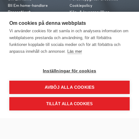
Bli Em home-handlare
Cookiepolicy
Presentkort
Köp- & leveransvillkor
Jobba hos oss
Frakt och leverans
Om cookies på denna webbplats
Em home Club
Retur & reklamation
Vi använder cookies för att samla in och analysera information om
Medlemsvillkor
webbplatsens prestanda och användning, för att förbättra
funktioner kopplade till sociala medier och för att förbättra och
Kontakt
anpassa innehåll och annonser.
Läs mer
Kontakta oss
Butiker
Press
Inställningar för cookies
AVBÖJ ALLA COOKIES
TILLÅT ALLA COOKIES
EM Home Möbler AB, Meteorologvägen 10, Telefon: 010-499 25 00,
E-post info@emhome.se