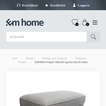
Kundtjänst
Kundklubb
Logga in
0
0
Hem
Möbler
Fåtöljer och fotpallar
Fotpallar
Fotpall
CARISSA Fotpall 108x60 tyg Sorella 01 chalk