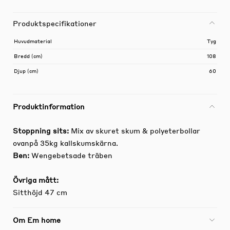
Produktspecifikationer
Huvudmaterial
Tyg
Bredd (cm)
108
Djup (cm)
60
Produktinformation
Stoppning sits:
Mix av skuret skum & polyeterbollar
ovanpå 35kg kallskumskärna.
Ben:
Wengebetsade träben
Övriga mått:
Sitthöjd 47 cm
Om Em home