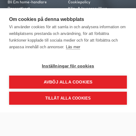
Bli Em home-handlare
Cookiepolicy
Presentkort
Köp- & leveransvillkor
Jobba hos oss
Frakt och leverans
Om cookies på denna webbplats
Em home Club
Retur & reklamation
Vi använder cookies för att samla in och analysera information om
Medlemsvillkor
webbplatsens prestanda och användning, för att förbättra
funktioner kopplade till sociala medier och för att förbättra och
Kontakt
anpassa innehåll och annonser.
Läs mer
Kontakta oss
Butiker
Press
Inställningar för cookies
AVBÖJ ALLA COOKIES
TILLÅT ALLA COOKIES
EM Home Möbler AB, Meteorologvägen 10, Telefon: 010-499 25 00,
E-post info@emhome.se