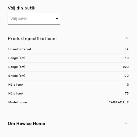
Välj din butik
Välj butik
Produktspecifikationer
Huvudmaterial
Ek
Längd (cm)
50
Längd (cm)
220
Bredd (cm)
100
Höjd (cm)
3
Höjd (cm)
75
Modellnamn
CARRADALE
Om Rowico Home