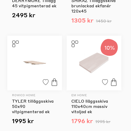
DERRYMORE Tillägg
SHIRAZ Tilläggsskiva
45 vitpigmenterad ek
brunlackad ekfanér
120x45
2495 kr
1305 kr
1450 kr
10%
ROWICO HOME
EM HOME
TYLER tilläggsskiva
CIELO Iläggsskiva
50x90
110x40cm massiv
vitpigmenterad ek
vitoljad ek
1995 kr
1796 kr
1995 kr