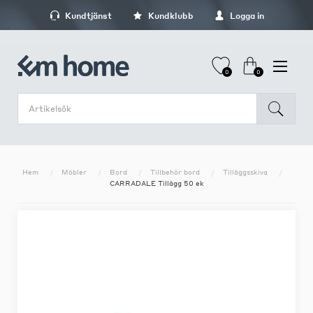
Kundtjänst
Kundklubb
Logga in
0
0
Hem
Möbler
Bord
Tillbehör bord
Tilläggsskiva
CARRADALE Tillägg 50 ek