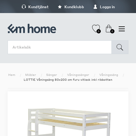
Kundtjänst
Kundklubb
Logga in
0
0
Hem
Möbler
Sängar
Våningssängar
Våningssäng
LOTTIE Våningsäng 80x200 cm furu vitlack inkl ribbotten