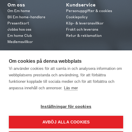
Om oss
Kundservice
Om Em home
Personuppgifter & cookies
Bli Em home-handlare
Cookiepolicy
Presentkort
Köp- & leveransvillkor
Jobba hos oss
Frakt och leverans
Em home Club
Retur & reklamation
Medlemsvillkor
Kontakt
Om cookies på denna webbplats
Kontakta oss
Vi använder cookies för att samla in och analysera information om
Butiker
webbplatsens prestanda och användning, för att förbättra
Press
funktioner kopplade till sociala medier och för att förbättra och
anpassa innehåll och annonser.
Läs mer
Inställningar för cookies
AVBÖJ ALLA COOKIES
EM Home Möbler AB, Meteorologvägen 10, Telefon: 010-499 25 00,
E-post info@emhome.se