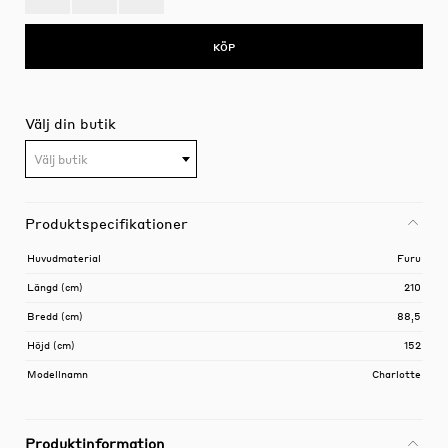
KÖP
Välj din butik
Välj butik
Produktspecifikationer
Huvudmaterial
Furu
Längd (cm)
210
Bredd (cm)
88,5
Höjd (cm)
152
Modellnamn
Charlotte
Produktinformation