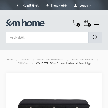
Kundtjänst
Kundklubb
Logga in
0
0
Hem
Möbler
Stolar och Sittmöbler
Pallar och Bänkar
Sittbänk
CONFETTI Bänk 3L svartbetsad ek/svart tyg