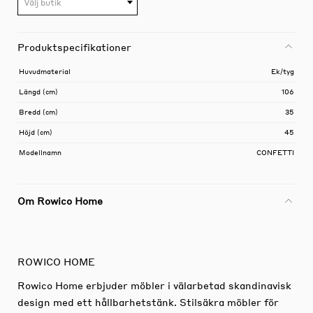
Välj butik
Produktspecifikationer
Huvudmaterial
Ek/tyg
Längd (cm)
106
Bredd (cm)
35
Höjd (cm)
45
Modellnamn
CONFETTI
Om Rowico Home
ROWICO HOME
Rowico Home erbjuder möbler i välarbetad skandinavisk
design med ett hållbarhetstänk. Stilsäkra möbler för