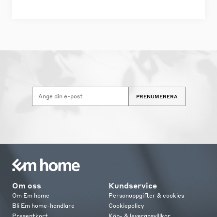
PRENUMERERA
Om oss
Kundservice
Om Em home
Personuppgifter & cookies
Bli Em home-handlare
Cookiepolicy
Presentkort
Köp- & leveransvillkor