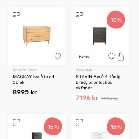
10%
Nyhet
ROWICO HOME
EM HOME
MACKAY byrå bred
STAVIN Byrå 4-lådig
3L ek
bred, brunlackad
ekfanér
8995 kr
7196 kr
7995 kr
15%
15%