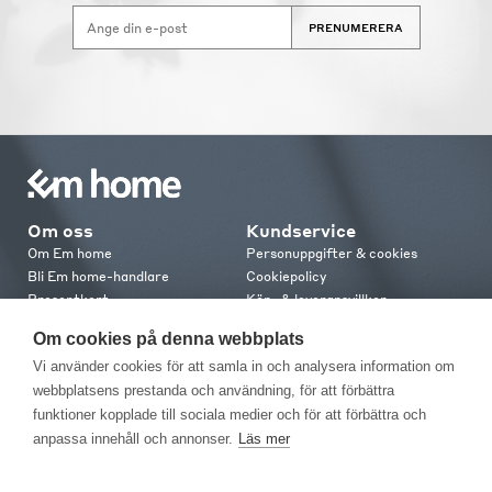
PRENUMERERA
Om oss
Kundservice
Om Em home
Personuppgifter & cookies
Bli Em home-handlare
Cookiepolicy
Presentkort
Köp- & leveransvillkor
Jobba hos oss
Frakt och leverans
Om cookies på denna webbplats
Em home Club
Retur & reklamation
Vi använder cookies för att samla in och analysera information om
Medlemsvillkor
webbplatsens prestanda och användning, för att förbättra
funktioner kopplade till sociala medier och för att förbättra och
Kontakt
anpassa innehåll och annonser.
Läs mer
Kontakta oss
Butiker