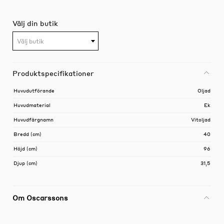
Välj din butik
Välj butik
Produktspecifikationer
Huvudutförande
Oljad
Huvudmaterial
Ek
Huvudfärgnamn
Vitoljad
Bredd (cm)
40
Höjd (cm)
96
Djup (cm)
31,5
Om Oscarssons