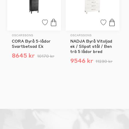
OSCARSSONS
OSCARSSONS
CORA Byrå 5-lådor
NADJA Byrå Vitoljad
Svartbetsad Ek
ek / Slipat stål / Ben
trä 5 lådor bred
8645 kr
10170 kr
9546 kr
11230 kr