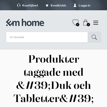
Kundtjänst
Kundklubb
Logga in
0
0
Produkter
taggade med
&#39;Duk och
Tabletter&#39;