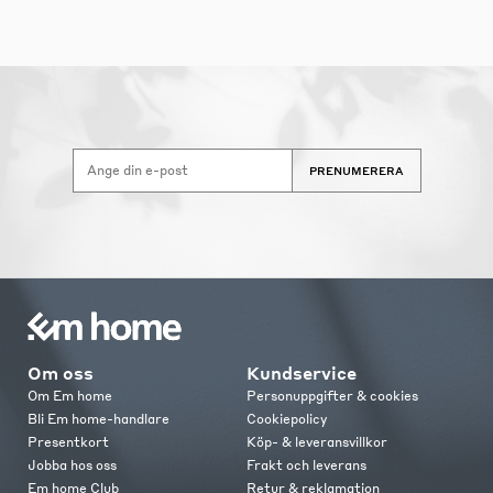
PRENUMERERA
Om oss
Kundservice
Om Em home
Personuppgifter & cookies
Bli Em home-handlare
Cookiepolicy
Presentkort
Köp- & leveransvillkor
Jobba hos oss
Frakt och leverans
Em home Club
Retur & reklamation