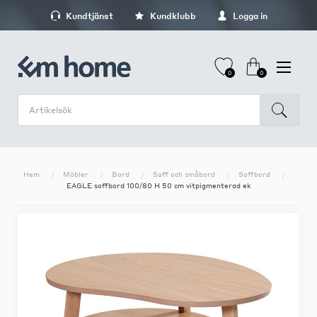
Kundtjänst
Kundklubb
Logga in
0
0
Hem
Möbler
Bord
Soff och småbord
Soffbord
EAGLE soffbord 100/80 H 50 cm vitpigmenterad ek