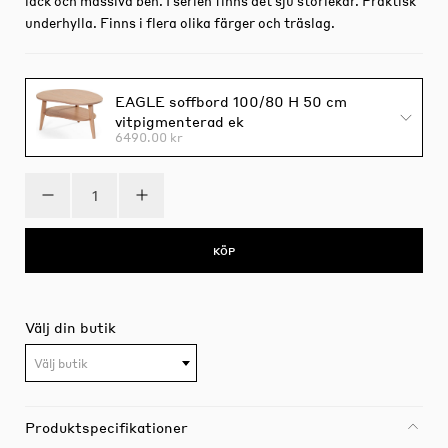
lack och massiva ben. I serien finns det sju storlekar. Praktisk
underhylla. Finns i flera olika färger och träslag.
EAGLE soffbord 100/80 H 50 cm
vitpigmenterad ek
6490.00 kr
KÖP
Välj din butik
Välj butik
Produktspecifikationer