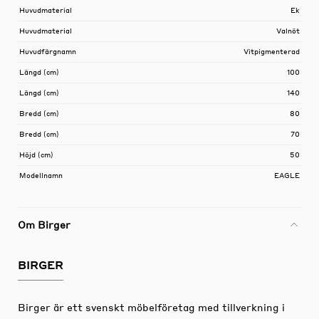
Huvudmaterial
Ek
Huvudmaterial
Valnöt
Huvudfärgnamn
Vitpigmenterad
Längd (cm)
100
Längd (cm)
140
Bredd (cm)
80
Bredd (cm)
70
Höjd (cm)
50
Modellnamn
EAGLE
Om Birger
BIRGER
Birger är ett svenskt möbelföretag med tillverkning i