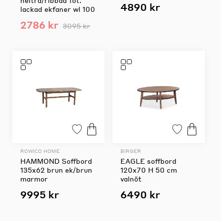
helträ/ribbad fot.
4890 kr
lackad ekfaner wl 100
2786 kr
3095 kr
ROWICO HOME
BIRGER
HAMMOND Soffbord
EAGLE soffbord
135x62 brun ek/brun
120x70 H 50 cm
marmor
valnöt
9995 kr
6490 kr