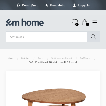
Kundtjänst
Kundklubb
Logga in
0
0
Hem
Möbler
Bord
Soff och småbord
Soffbord
EAGLE soffbord 90 plektrum H 50 cm ek