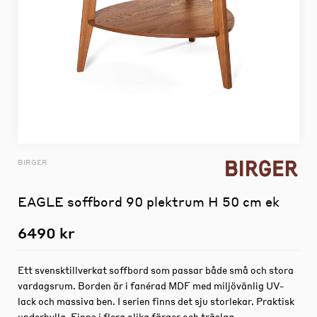
BIRGER
EAGLE soffbord 90 plektrum H 50 cm ek
6490 kr
Ett svensktillverkat soffbord som passar både små och stora
vardagsrum. Borden är i fanérad MDF med miljövänlig UV-
lack och massiva ben. I serien finns det sju storlekar. Praktisk
underhylla. Finns i flera olika färger och träslag.