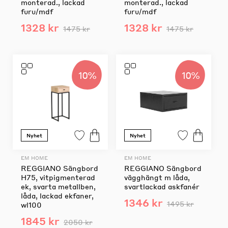
monterad., lackad
monterad., lackad
furu/mdf
furu/mdf
1328 kr
1328 kr
1475 kr
1475 kr
10%
10%
Nyhet
Nyhet
EM HOME
EM HOME
REGGIANO Sängbord
REGGIANO Sängbord
H75, vitpigmenterad
vägghängt m låda,
ek, svarta metallben,
svartlackad askfanér
låda, lackad ekfaner,
1346 kr
1495 kr
wl100
1845 kr
2050 kr