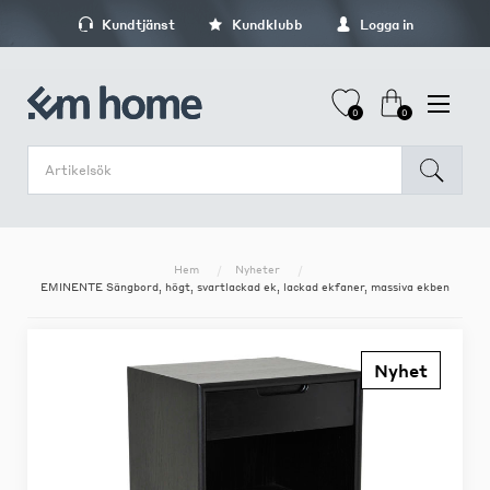
Kundtjänst
Kundklubb
Logga in
0
0
Hem
Nyheter
EMINENTE Sängbord, högt, svartlackad ek, lackad ekfaner, massiva ekben
Nyhet