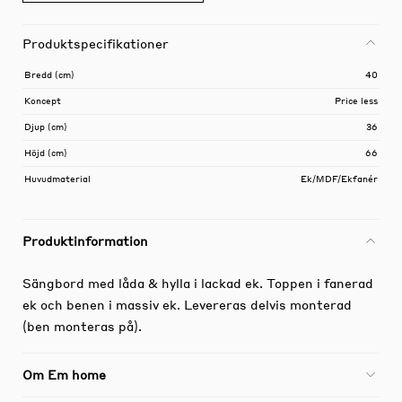
Produktspecifikationer
Bredd (cm)
40
Koncept
Price less
Djup (cm)
36
Höjd (cm)
66
Huvudmaterial
Ek/MDF/Ekfanér
Produktinformation
Sängbord med låda & hylla i lackad ek. Toppen i fanerad
ek och benen i massiv ek. Levereras delvis monterad
(ben monteras på).
Om Em home