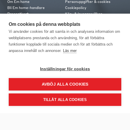
Om Em home
Personuppgifter & cookies
Bli Em home-handlare
Cookiepolicy
Presentkort
Köp- & leveransvillkor
Jobba hos oss
Frakt och leverans
Om cookies på denna webbplats
Em home Club
Retur & reklamation
Vi använder cookies för att samla in och analysera information om
Medlemsvillkor
webbplatsens prestanda och användning, för att förbättra
funktioner kopplade till sociala medier och för att förbättra och
Kontakt
anpassa innehåll och annonser.
Läs mer
Kontakta oss
Butiker
Press
Inställningar för cookies
AVBÖJ ALLA COOKIES
TILLÅT ALLA COOKIES
EM Home Möbler AB, Meteorologvägen 10, Telefon: 010-499 25 00,
E-post info@emhome.se