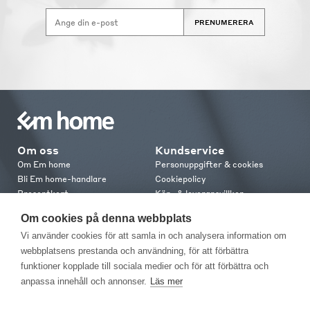
PRENUMERERA
Om oss
Kundservice
Om Em home
Personuppgifter & cookies
Bli Em home-handlare
Cookiepolicy
Presentkort
Köp- & leveransvillkor
Jobba hos oss
Frakt och leverans
Om cookies på denna webbplats
Em home Club
Retur & reklamation
Vi använder cookies för att samla in och analysera information om
Medlemsvillkor
webbplatsens prestanda och användning, för att förbättra
funktioner kopplade till sociala medier och för att förbättra och
Kontakt
anpassa innehåll och annonser.
Läs mer
Kontakta oss
Butiker