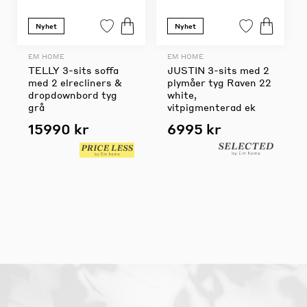
Nyhet
Nyhet
EM HOME
EM HOME
TELLY 3-sits soffa
JUSTIN 3-sits med 2
med 2 elrecliners &
plymåer tyg Raven 22
dropdownbord tyg
white,
grå
vitpigmenterad ek
15990 kr
6995 kr