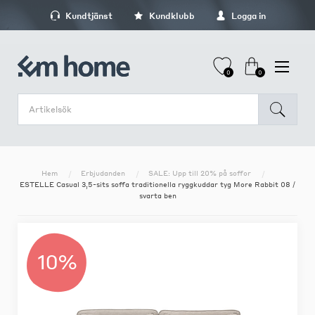
Kundtjänst
Kundklubb
Logga in
0
0
Hem
Erbjudanden
SALE: Upp till 20% på soffor
ESTELLE Casual 3,5-sits soffa traditionella ryggkuddar tyg More Rabbit 08 /
svarta ben
10%