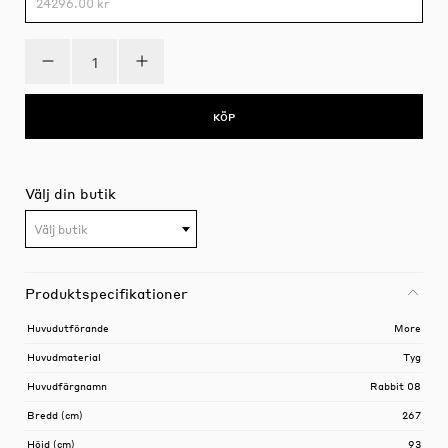
24296.00 kr
KÖP
Välj din butik
Välj butik
Produktspecifikationer
Huvudutförande
More
Huvudmaterial
Tyg
Huvudfärgnamn
Rabbit 08
Bredd (cm)
267
Höjd (cm)
93