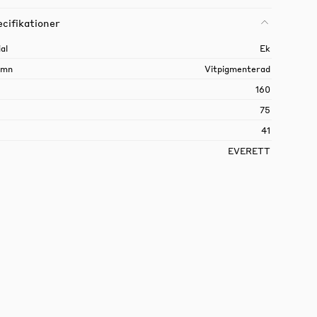
cifikationer
al
Ek
amn
Vitpigmenterad
160
75
41
EVERETT