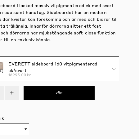
deboard i lackad massiv vitpigmenterad ek med svart
rrede samt handtag. Sideboardet har en modern
a där kvistar kan förekomma och är med och bidrar till
a träkänsla. Innanför dörrarna sitter ett fast
n och dörrarna har mjukstängande soft-close funktion
r till en exklusiv känsla.
EVERETT sideboard 160 vitpigmenterad
ek/svart
16995.00 kr
KÖP
ik