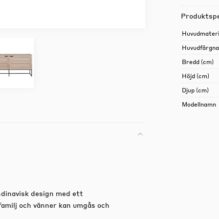
Produktspe
Huvudmateri
Huvudfärgn
Bredd (cm)
Höjd (cm)
Djup (cm)
Modellnamn
dinavisk design med ett
familj och vänner kan umgås och