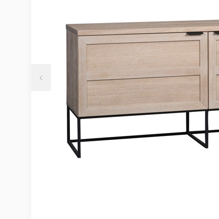
Möbelvård
Möbel och textilvård