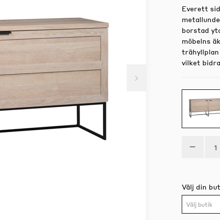
Everett si
metallunde
borstad yt
möbelns äkt
trähyllpla
vilket bidra
Välj din but
Välj butik