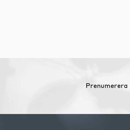
Möbelvård
Möbel och textilvård
Prenumerera 