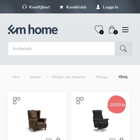
Kundtjänst
Kundklubb
Logga in
0
0
Hem
Möbler
Fåtöljer och fotpallar
Fåtöljer
Fåtölj
-2000 kr