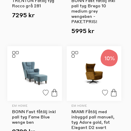
TRENTON Fåtölj tyg
BONN Fast fåtölj inkl
Rocco grå 281
pall tyg Brego 10
medium grey
7295 kr
wengeben -
PAKETPRIS!
5995 kr
10%
EM HOME
EM HOME
BONN Fast fåtölj inkl
MIAMI Fåtölj med
pall tyg Fame Blue
inbyggd pall manuell,
wenge ben
tyg Adore gold, fot
Elegant D2 svart