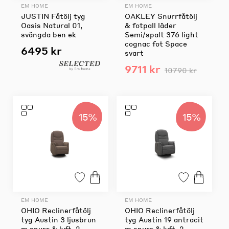
EM HOME
EM HOME
JUSTIN Fåtölj tyg
OAKLEY Snurrfåtölj
Oasis Natural 01,
& fotpall läder
svängda ben ek
Semi/spalt 376 light
cognac fot Space
6495 kr
svart
9711 kr
10790 kr
15%
15%
EM HOME
EM HOME
OHIO Reclinerfåtölj
OHIO Reclinerfåtölj
tyg Austin 3 ljusbrun
tyg Austin 19 antracit
m snurr & lyft, 2
m snurr & lyft, 2