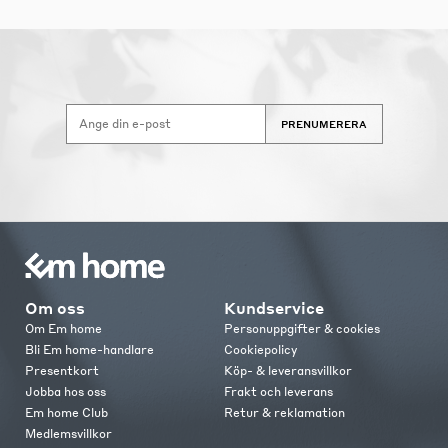
PRENUMERERA
Om oss
Kundservice
Om Em home
Personuppgifter & cookies
Bli Em home-handlare
Cookiepolicy
Presentkort
Köp- & leveransvillkor
Jobba hos oss
Frakt och leverans
Em home Club
Retur & reklamation
Medlemsvillkor