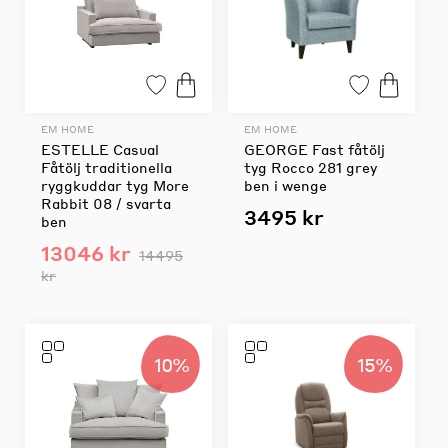
EM HOME
EM HOME
ESTELLE Casual
GEORGE Fast fåtölj
Fåtölj traditionella
tyg Rocco 281 grey
ryggkuddar tyg More
ben i wenge
Rabbit 08 / svarta
3495 kr
ben
13046 kr
14495
kr
10%
15%