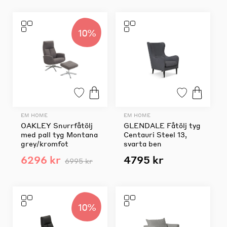
10%
EM HOME
EM HOME
OAKLEY Snurrfåtölj
GLENDALE Fåtölj tyg
med pall tyg Montana
Centauri Steel 13,
grey/kromfot
svarta ben
6296 kr
4795 kr
6995 kr
10%