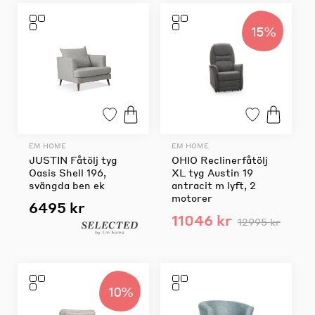
15%
EM HOME
EM HOME
JUSTIN Fåtölj tyg
OHIO Reclinerfåtölj
Oasis Shell 196,
XL tyg Austin 19
svängda ben ek
antracit m lyft, 2
motorer
6495 kr
11046 kr
12995 kr
10%