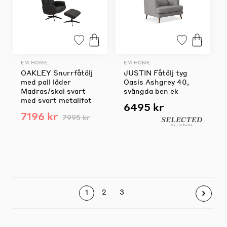
EM HOME
EM HOME
OAKLEY Snurrfåtölj
JUSTIN Fåtölj tyg
med pall läder
Oasis Ashgrey 40,
Madras/skai svart
svängda ben ek
med svart metallfot
6495 kr
7196 kr
7995 kr
2
3
1