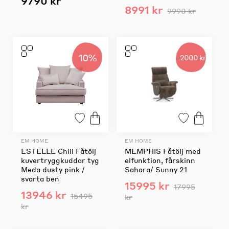
9790 kr
8991 kr
9990 kr
10%
-2000 kr
EM HOME
EM HOME
ESTELLE Chill Fåtölj
MEMPHIS Fåtölj med
kuvertryggkuddar tyg
elfunktion, fårskinn
Meda dusty pink /
Sahara/ Sunny 21
svarta ben
15995 kr
17995
13946 kr
15495
kr
kr