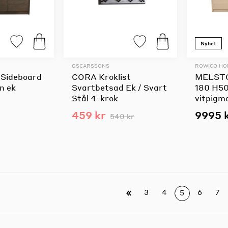
Nyhet
OSCARSSONS
ROWICO H
Sideboard
CORA Kroklist
MELSTO
n ek
Svartbetsad Ek / Svart
180 H5
Stål 4-krok
vitpigm
459 kr
9995 
540 kr
3
4
6
7
5