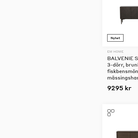
Nyhet
EM HOME
BALVENIE S
3-dörr, brun
fiskbensmön
mässingsha
9295 kr