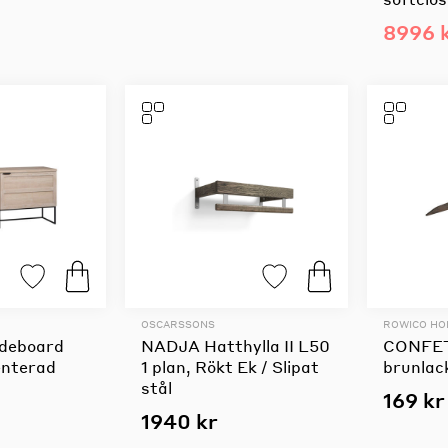
8996 
OSCARSSONS
ROWICO H
deboard
NADJA Hatthylla II L50
CONFET
enterad
1 plan, Rökt Ek / Slipat
brunlac
stål
169 kr
1940 kr