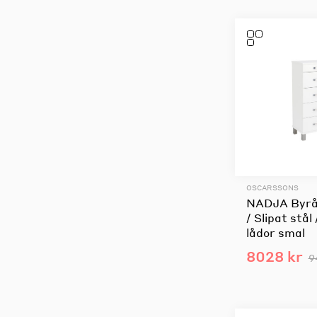
OSCARSSONS
NADJA Byrå 
/ Slipat stål
lådor smal
8028 kr
9