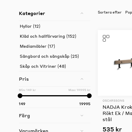
Kategorier
Sortera efter
Möbelvård
Hyllor (12)
Möbel och textilvård
Kläd och hallförvaring (152)
Mediamöbler (17)
Sängbord och sängskåp (25)
Skåp och Vitriner (48)
Pris
Min:
149 kr
Max:
19995 kr
OSCARSSONS
149
19995
NADJA Krokl
Rökt Ek / M
Färg
stål
535 kr
Varumärken