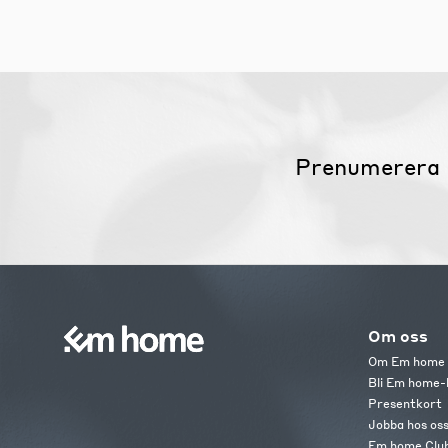
Prenumerera 
Om oss
Om Em home
Bli Em home-
Presentkort
Jobba hos os
Em home Clu