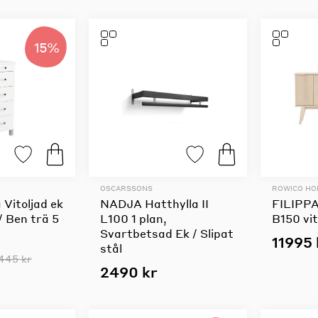
15%
OSCARSSONS
ROWICO H
Vitoljad ek
NADJA Hatthylla II
FILIPPA
 / Ben trä 5
L100 1 plan,
B150 vi
Svartbetsad Ek / Slipat
11995 
stål
445 kr
2490 kr