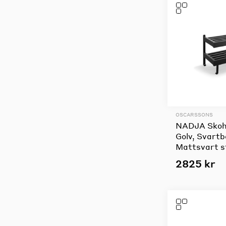
OSCARSSONS
NADJA Skohy
Golv, Svartb
Mattsvart s
2825 kr