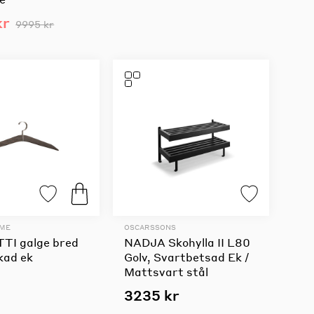
kr
9995 kr
OME
OSCARSSONS
TI galge bred
NADJA Skohylla II L80
kad ek
Golv, Svartbetsad Ek /
Mattsvart stål
3235 kr