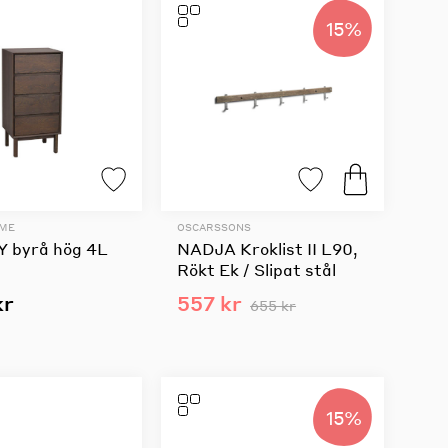
15%
OME
OSCARSSONS
 byrå hög 4L
NADJA Kroklist II L90,
Rökt Ek / Slipat stål
kr
557 kr
655 kr
15%