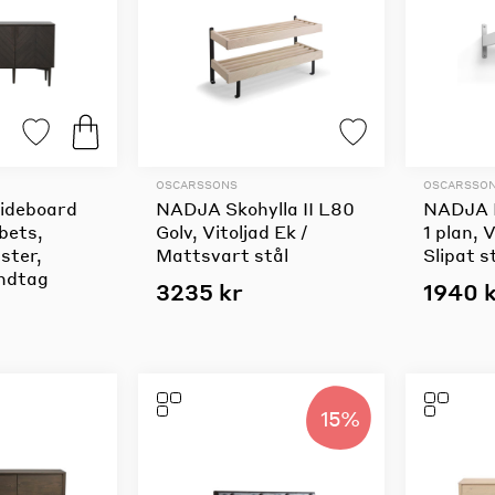
OSCARSSONS
OSCARSSO
ideboard
NADJA Skohylla II L80
NADJA H
bets,
Golv, Vitoljad Ek /
1 plan, 
ster,
Mattsvart stål
Slipat s
ndtag
3235 kr
1940 
15%