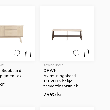
OME
ROWICO HOME
 Sideboard
ORWEL
tpigment ek
Avlastningsbord
140xH45 beige
kr
travertin/brun ek
7995 kr