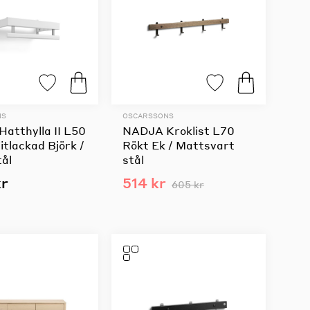
NS
OSCARSSONS
atthylla II L50
NADJA Kroklist L70
Vitlackad Björk /
Rökt Ek / Mattsvart
tål
stål
kr
514 kr
605 kr