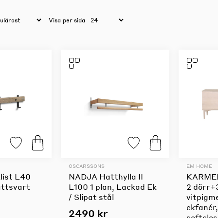
Visa
per sida
OSCARSSONS
EM HOME
ist L40
NADJA Hatthylla II
KARMEL
attsvart
L100 1 plan, Lackad Ek
2 dörr+
/ Slipat stål
vitpigm
ekfanér,
2490 kr
softclo