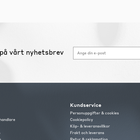
på vårt nyhetsbrev
Kundservice
Personuppgifter & cookies
handlare
Cookiepolicy
Köp- & leveransvillkor
s
Frakt och leverans
b
Retur & reklamation