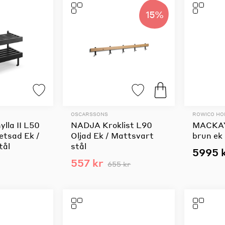
15%
OSCARSSONS
ROWICO H
lla II L50
NADJA Kroklist L90
MACKAY
etsad Ek /
Oljad Ek / Mattsvart
brun ek
tål
stål
5995 
557 kr
655 kr