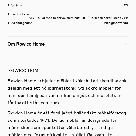
Höjd (cm)
75
Huvudmaterial
MDF skiva med högtryckslaminat (HPL), ben och sarg i massiv ek
Huvudfärgnamn
Vitpigmenterad
Om Rowico Home
ROWICO HOME
Rowico Home erbjuder möbler i välarbetad skandinavisk
design med ett hållbarhetstänk. Stilsäkra möbler för
hem där familj och vänner kan umgås och matplatsen
får lov att stå i centrum.
Rowico Home är ett familjeägt halländskt möbelföretag
som startades 1971. Deras möbler är designade för
människor som uppskattar välarbetade, trendiga
möbler med fokus på kvalitet istället för kvantitet.