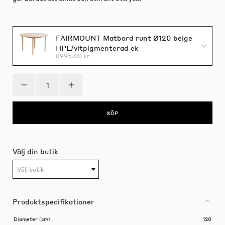
FAIRMOUNT Matbord runt Ø120 beige
HPL/vitpigmenterad ek
8995.00 kr
KÖP
Välj din butik
Välj butik
Produktspecifikationer
Diameter (cm)
120