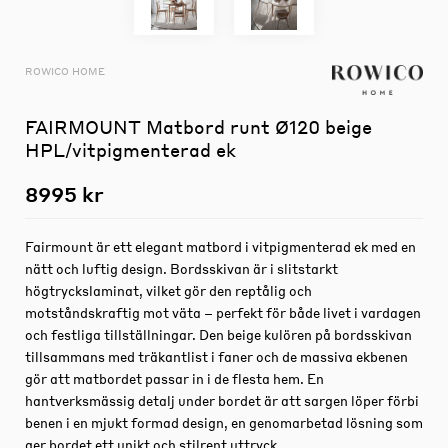
ROWICO HOME
FAIRMOUNT Matbord runt Ø120 beige
HPL/vitpigmenterad ek
8995 kr
Fairmount är ett elegant matbord i vitpigmenterad ek med en
nätt och luftig design. Bordsskivan är i slitstarkt
högtryckslaminat, vilket gör den reptålig och
motståndskraftig mot väta – perfekt för både livet i vardagen
och festliga tillställningar. Den beige kulören på bordsskivan
tillsammans med träkantlist i faner och de massiva ekbenen
gör att matbordet passar in i de flesta hem. En
hantverksmässig detalj under bordet är att sargen löper förbi
benen i en mjukt formad design, en genomarbetad lösning som
ger bordet ett unikt och stilrent uttryck.