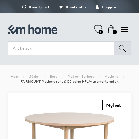
Kundtjänst
Kundklubb
Logga in
0
0
Hem
Möbler
Bord
Mat och Barbord
Matbord
FAIRMOUNT Matbord runt Ø120 beige HPL/vitpigmenterad ek
Nyhet