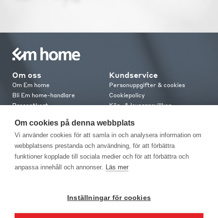
Om oss
Kundservice
Om Em home
Personuppgifter & cookies
Bli Em home-handlare
Cookiepolicy
Presentkort
Köp- & leveransvillkor
Jobba hos oss
Frakt och leverans
Om cookies på denna webbplats
Em home Club
Retur & reklamation
Vi använder cookies för att samla in och analysera information om
Medlemsvillkor
webbplatsens prestanda och användning, för att förbättra
funktioner kopplade till sociala medier och för att förbättra och
Kontakt
anpassa innehåll och annonser.
Läs mer
Kontakta oss
Butiker
Press
Inställningar för cookies