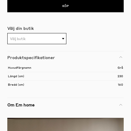
KÖP
Välj din butik
Välj butik
Produktspecifikationer
Huvudfärgnamn
Grå
Längd (cm)
230
Bredd (cm)
160
Om Em home