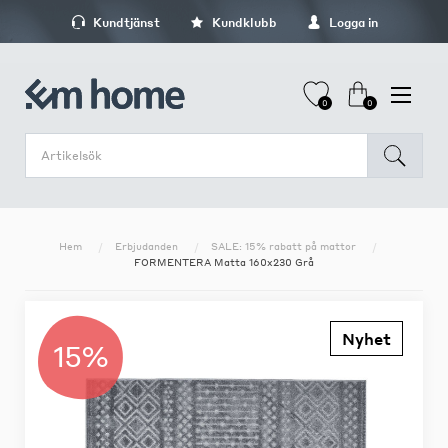
Kundtjänst
Kundklubb
Logga in
0
0
Hem
Erbjudanden
SALE: 15% rabatt på mattor
FORMENTERA Matta 160x230 Grå
Nyhet
15%