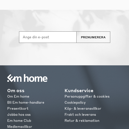
PRENUMERERA
Om oss
Kundservice
Om Em home
Personuppgifter & cookies
Bli Em home-handlare
Cookiepolicy
Presentkort
Köp- & leveransvillkor
Jobba hos oss
Frakt och leverans
Em home Club
Retur & reklamation
Medlemsvillkor