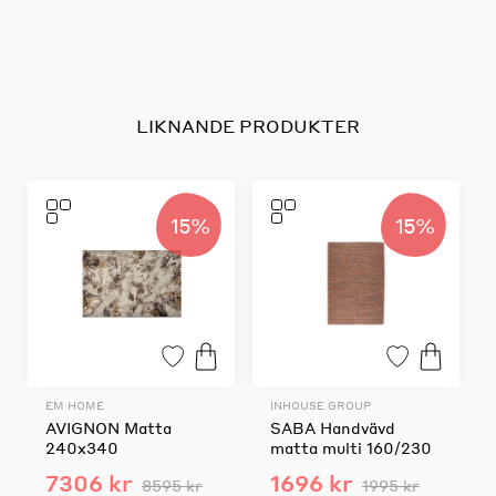
LIKNANDE PRODUKTER
15%
15%
EM HOME
INHOUSE GROUP
AVIGNON Matta
SABA Handvävd
240x340
matta multi 160/230
7306 kr
1696 kr
8595 kr
1995 kr