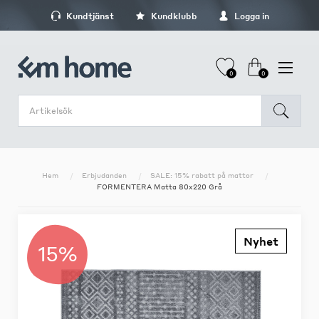
Kundtjänst
Kundklubb
Logga in
0
0
Hem
Erbjudanden
SALE: 15% rabatt på mattor
FORMENTERA Matta 80x220 Grå
Nyhet
15%