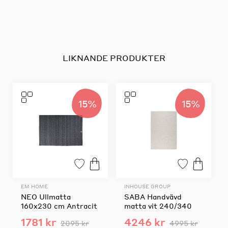
LIKNANDE PRODUKTER
15%
15%
EM HOME
INHOUSE GROUP
NEO Ullmatta
SABA Handvävd
160x230 cm Antracit
matta vit 240/340
1781 kr
4246 kr
2095 kr
4995 kr