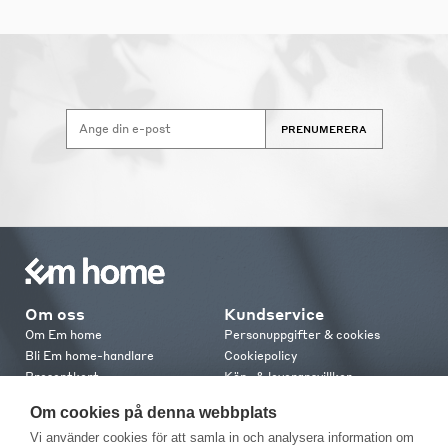
PRENUMERERA
Om oss
Kundservice
Om Em home
Personuppgifter & cookies
Bli Em home-handlare
Cookiepolicy
Presentkort
Köp- & leveransvillkor
Jobba hos oss
Frakt och leverans
Om cookies på denna webbplats
Em home Club
Retur & reklamation
Vi använder cookies för att samla in och analysera information om
Medlemsvillkor