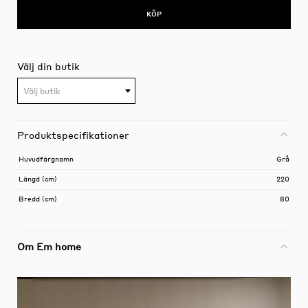
KÖP
Välj din butik
Välj butik
Produktspecifikationer
Huvudfärgnamn
Grå
Längd (cm)
220
Bredd (cm)
80
Om Em home