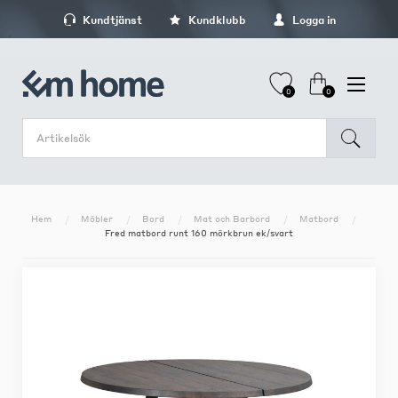
Kundtjänst
Kundklubb
Logga in
0
0
Hem
Möbler
Bord
Mat och Barbord
Matbord
Fred matbord runt 160 mörkbrun ek/svart