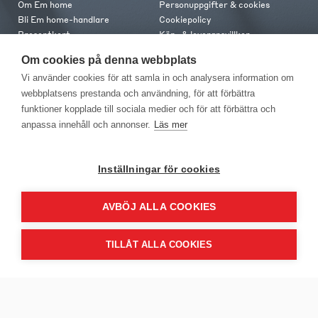
Om Em home
Personuppgifter & cookies
Bli Em home-handlare
Cookiepolicy
Presentkort
Köp- & leveransvillkor
Jobba hos oss
Frakt och leverans
Om cookies på denna webbplats
Em home Club
Retur & reklamation
Vi använder cookies för att samla in och analysera information om
Medlemsvillkor
webbplatsens prestanda och användning, för att förbättra
funktioner kopplade till sociala medier och för att förbättra och
Kontakt
anpassa innehåll och annonser.
Läs mer
Kontakta oss
Butiker
Press
Inställningar för cookies
AVBÖJ ALLA COOKIES
TILLÅT ALLA COOKIES
EM Home Möbler AB, Meteorologvägen 10, Telefon: 010-499 25 00,
E-post info@emhome.se