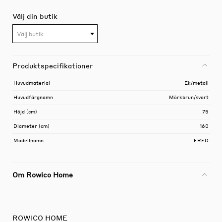
Välj din butik
Välj butik
Produktspecifikationer
Huvudmaterial
Ek/metall
Huvudfärgnamn
Mörkbrun/svart
Höjd (cm)
75
Diameter (cm)
160
Modellnamn
FRED
Om Rowico Home
ROWICO HOME