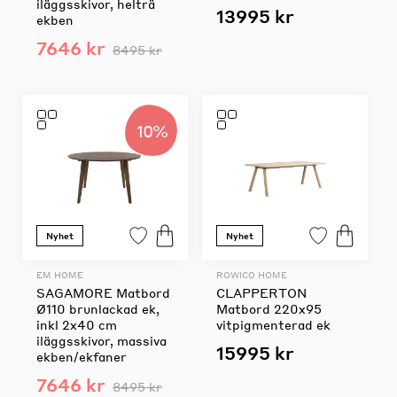
iläggsskivor, helträ
13995 kr
ekben
7646 kr
8495 kr
10%
Nyhet
Nyhet
EM HOME
ROWICO HOME
SAGAMORE Matbord
CLAPPERTON
Ø110 brunlackad ek,
Matbord 220x95
inkl 2x40 cm
vitpigmenterad ek
iläggsskivor, massiva
15995 kr
ekben/ekfaner
7646 kr
8495 kr