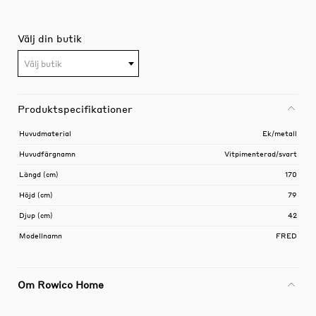
Välj din butik
Välj butik
Produktspecifikationer
Huvudmaterial
Ek/metall
Huvudfärgnamn
Vitpimenterad/svart
Längd (cm)
170
Höjd (cm)
79
Djup (cm)
42
Modellnamn
FRED
Om Rowico Home