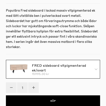
Populära Fred sideboard i lackad massiv vitpigmenterad ek
med lätt utställda ben i pulverlackad svart metall.
Sideboardet har gott om förvaringsutrymme och både lådor
och luckor har mjukstängande soft-close funktion. Skåpen
innehåller flyttbara hyllplan för extra flexibilitet. Sidebordet
ger ett exklusivt intryck och passar fint i våra skandinaviska
hem. I serien ingår det även massiva matbord i flera olika
storlekar.
FRED sideboard vitpigmenterad
ek/svart
15995.00 kr
KÖP