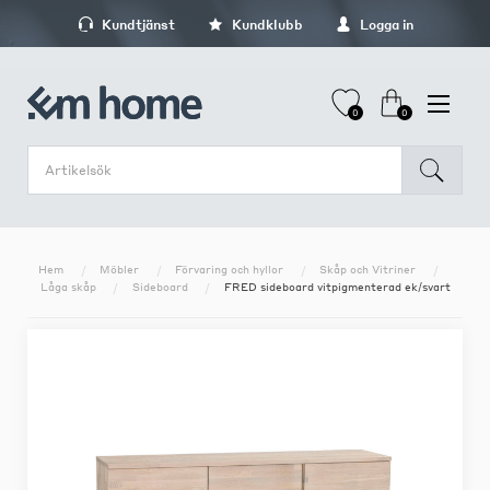
Kundtjänst
Kundklubb
Logga in
0
0
Hem
Möbler
Förvaring och hyllor
Skåp och Vitriner
Låga skåp
Sideboard
FRED sideboard vitpigmenterad ek/svart