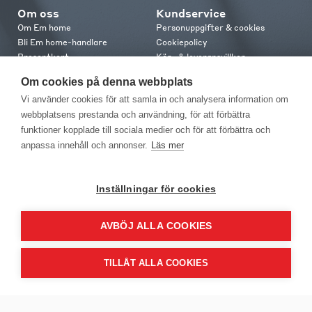
Om oss
Kundservice
Om Em home
Personuppgifter & cookies
Bli Em home-handlare
Cookiepolicy
Presentkort
Köp- & leveransvillkor
Jobba hos oss
Frakt och leverans
Om cookies på denna webbplats
Em home Club
Retur & reklamation
Vi använder cookies för att samla in och analysera information om
Medlemsvillkor
webbplatsens prestanda och användning, för att förbättra
funktioner kopplade till sociala medier och för att förbättra och
Kontakt
anpassa innehåll och annonser.
Läs mer
Kontakta oss
Butiker
Press
Inställningar för cookies
AVBÖJ ALLA COOKIES
TILLÅT ALLA COOKIES
EM Home Möbler AB, Meteorologvägen 10, Telefon: 010-499 25 00,