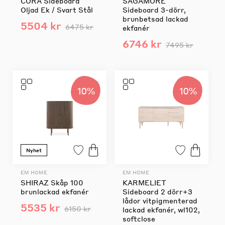
CORA Sideboard
SAGAMORE
Oljad Ek / Svart Stål
Sideboard 3-dörr,
brunbetsad lackad
5504 kr
6475 kr
ekfanér
6746 kr
7495 kr
10%
10%
Nyhet
EM HOME
EM HOME
SHIRAZ Skåp 100
KARMELIET
brunlackad ekfanér
Sideboard 2 dörr+3
lådor vitpigmenterad
5535 kr
6150 kr
lackad ekfanér, wl102,
softclose