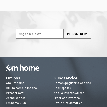
PRENUMERERA
Om oss
Kundservice
Om Em home
Personuppgifter & cookies
Bli Em home-handlare
Cookiepolicy
Presentkort
Köp- & leveransvillkor
Jobba hos oss
Frakt och leverans
Em home Club
Retur & reklamation