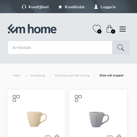
Kundtjänst
Kundklubb
Logga in
0
0
Hem
Inredning
Dukning och Servering
Glas och koppar