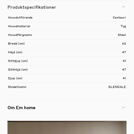
Produktspecifikationer
Huvudutförande
Centauri
Huvudmaterial
Tyg
Huvudfärgnamn
Steel
Bredd (cm)
62
Höjd (cm)
47
Sittdjup (cm)
41
Sitthöjd (cm)
47
Djup (cm)
41
Modellnamn
GLENDALE
Om Em home