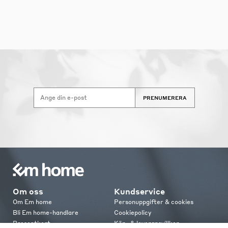
PRENUMERERA
Om oss
Kundservice
Om Em home
Personuppgifter & cookies
Bli Em home-handlare
Cookiepolicy
Presentkort
Köp- & leveransvillkor