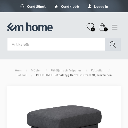
Kundtjänst
Kundklubb
Logga in
0
0
Hem
Möbler
Fåtöljer och fotpallar
Fotpallar
Fotpall
GLENDALE Fotpall tyg Centauri Steel 13, svarta ben