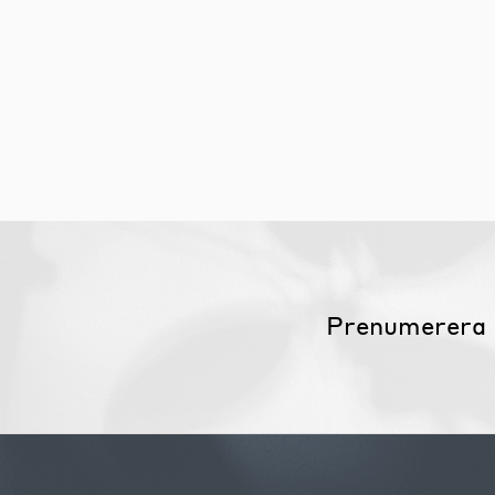
Möbelvård
Möbel och textilvård
Prenumerera 