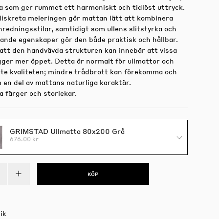
a som ger rummet ett harmoniskt och tidlöst uttryck.
 diskreta meleringen gör mattan lätt att kombinera
nredningsstilar, samtidigt som ullens slitstyrka och
ande egenskaper gör den både praktisk och hållbar.
att den handvävda strukturen kan innebär att vissa
igger mer öppet. Detta är normalt för ullmattor och
nte kvaliteten; mindre trådbrott kan förekomma och
 en del av mattans naturliga karaktär.
ra färger och storlekar.
GRIMSTAD Ullmatta 80x200 Grå
676.00 kr
KÖP
ik