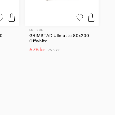
EM HOME
30
GRIMSTAD Ullmatta 80x200
Offwhite
676 kr
795 kr