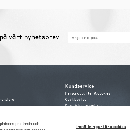
på vårt nyhetsbrev
Kundservice
Personuppgifter & cookies
handlare
Cookiepolicy
Köp- & leveransvillkor
s
Frakt och leverans
b
Retur & reklamation
or
bplatsens prestanda och
Inställningar för cookies