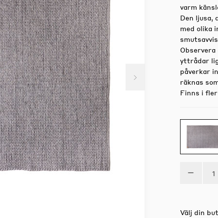
varm känsl
Den ljusa,
med olika i
smutsavvis
Observera 
yttrådar l
påverkar i
räknas som
Finns i fle
Välj din but