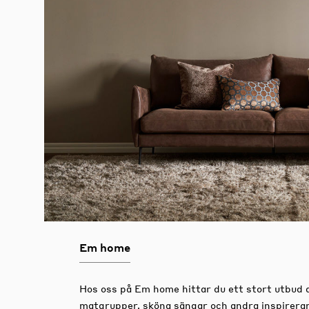
Em home
Hos oss på Em home hittar du ett stort utbud 
matgrupper, sköna sängar och andra inspirera