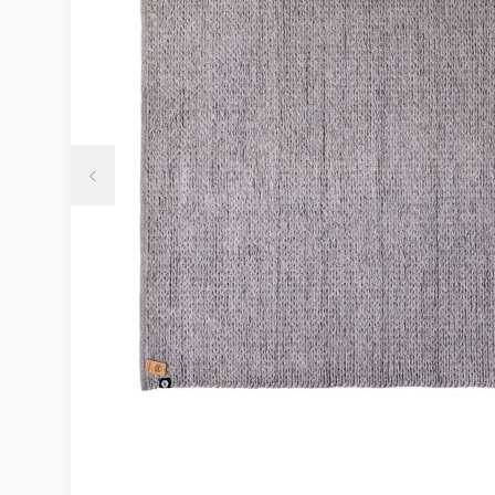
Möbelvård
Möbel och textilvård