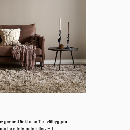
av genomtänkta soffor, välbyggda
nde inredningsdetaljer.
Hit