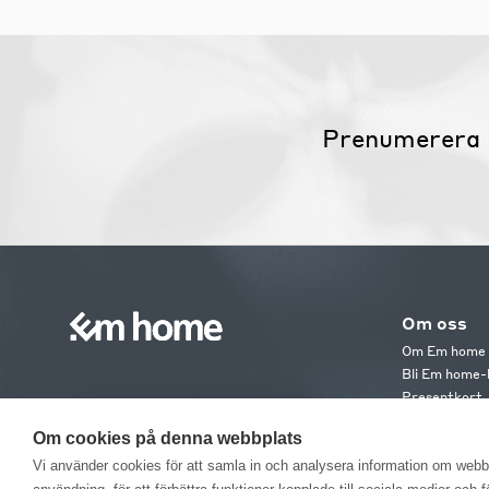
Prenumerera 
Om oss
Om Em home
Bli Em home-
Presentkort
Jobba hos os
Om cookies på denna webbplats
Em home Clu
Medlemsvillk
Vi använder cookies för att samla in och analysera information om web