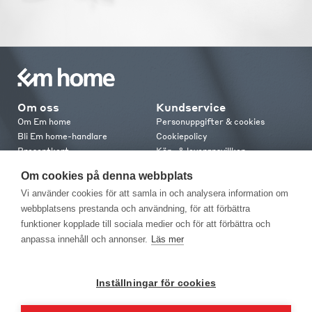
Om oss
Kundservice
Om Em home
Personuppgifter & cookies
Bli Em home-handlare
Cookiepolicy
Presentkort
Köp- & leveransvillkor
Jobba hos oss
Frakt och leverans
Om cookies på denna webbplats
Em home Club
Retur & reklamation
Vi använder cookies för att samla in och analysera information om
Medlemsvillkor
webbplatsens prestanda och användning, för att förbättra
funktioner kopplade till sociala medier och för att förbättra och
Kontakt
anpassa innehåll och annonser.
Läs mer
Kontakta oss
Butiker
Press
Inställningar för cookies