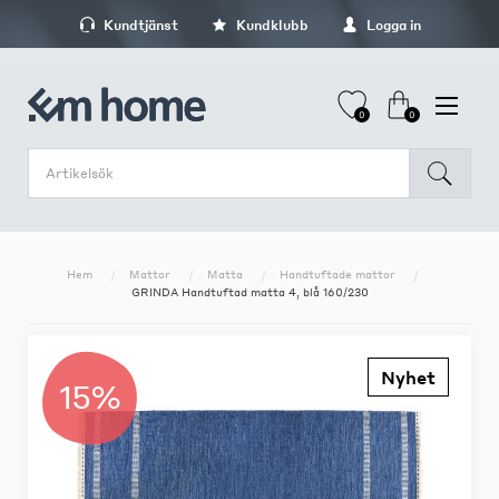
Kundtjänst
Kundklubb
Logga in
0
0
Hem
Mattor
Matta
Handtuftade mattor
GRINDA Handtuftad matta 4, blå 160/230
Nyhet
15%