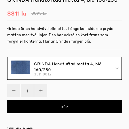
3311 kr
3895 kr
Grinda är en handvävd ullmatta. Längs kortsidorna pryds
mattan med två linjer. Den har också en kort frans som
förgyller kanterna. Här är Grinda i färgen blå.
GRINDA Handtuftad matta 4, blå
160/230
3311.00 kr
KÖP
Välj din butik