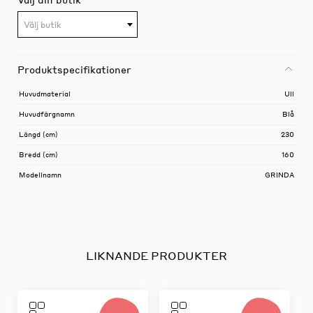
Välj butik
Produktspecifikationer
Huvudmaterial
Ull
Huvudfärgnamn
Blå
Längd (cm)
230
Bredd (cm)
160
Modellnamn
GRINDA
LIKNANDE PRODUKTER