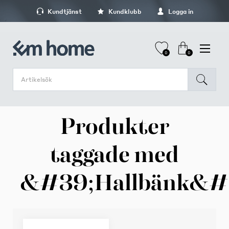
Kundtjänst
Kundklubb
Logga in
0
0
Produkter
taggade med
&#39;Hallbänk&#