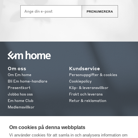
PRENUMERERA
Om oss
Kundservice
Om Em home
Personuppgifter & cookies
Bli Em home-handlare
Cookiepolicy
Presentkort
Köp- & leveransvillkor
Jobba hos oss
Frakt och leverans
Em home Club
Retur & reklamation
Medlemsvillkor
Kontakt
Om cookies på denna webbplats
Kontakta oss
Vi använder cookies för att samla in och analysera information om
Butiker