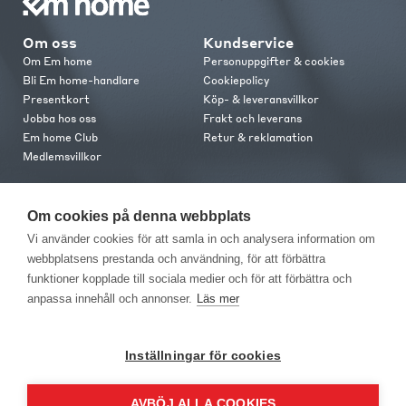
Om oss
Kundservice
Om Em home
Personuppgifter & cookies
Bli Em home-handlare
Cookiepolicy
Presentkort
Köp- & leveransvillkor
Jobba hos oss
Frakt och leverans
Em home Club
Retur & reklamation
Medlemsvillkor
Kontakt
Om cookies på denna webbplats
Kontakta oss
Vi använder cookies för att samla in och analysera information om
Butiker
webbplatsens prestanda och användning, för att förbättra
Press
funktioner kopplade till sociala medier och för att förbättra och
anpassa innehåll och annonser.
Läs mer
Inställningar för cookies
AVBÖJ ALLA COOKIES