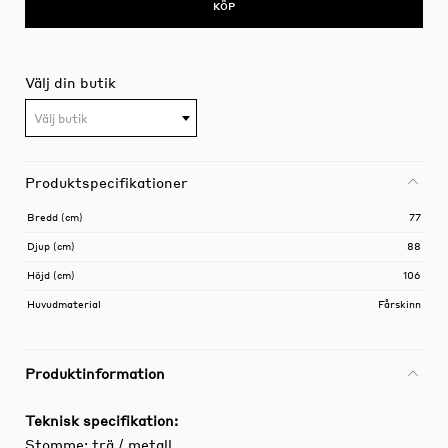
KÖP
Välj din butik
Välj butik
Produktspecifikationer
Bredd (cm)
77
Djup (cm)
88
Höjd (cm)
106
Huvudmaterial
Fårskinn
Produktinformation
Teknisk specifikation:
Stomme: trä / metall