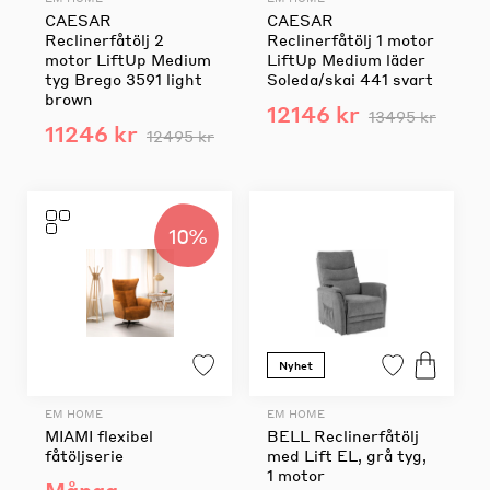
CAESAR
CAESAR
Reclinerfåtölj 2
Reclinerfåtölj 1 motor
motor LiftUp Medium
LiftUp Medium läder
tyg Brego 3591 light
Soleda/skai 441 svart
brown
12146 kr
13495 kr
11246 kr
12495 kr
10%
Nyhet
EM HOME
EM HOME
MIAMI flexibel
BELL Reclinerfåtölj
fåtöljserie
med Lift EL, grå tyg,
1 motor
Många