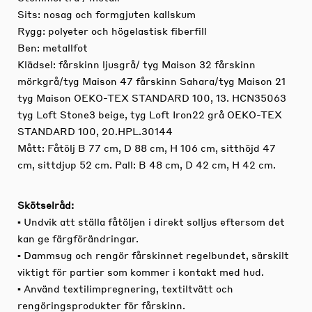
Sits: nosag och formgjuten kallskum
Rygg: polyeter och högelastisk fiberfill
Ben: metallfot
Klädsel: fårskinn ljusgrå/ tyg Maison 32 fårskinn
mörkgrå/tyg Maison 47 fårskinn Sahara/tyg Maison 21
tyg Maison OEKO-TEX STANDARD 100, 13. HCN35063
tyg Loft Stone3 beige, tyg Loft Iron22 grå OEKO-TEX
STANDARD 100, 20.HPL.30144
Mått: Fåtölj B 77 cm, D 88 cm, H 106 cm, sitthöjd 47
cm, sittdjup 52 cm. Pall: B 48 cm, D 42 cm, H 42 cm.
Skötselråd:
▪ Undvik att ställa fåtöljen i direkt solljus eftersom det
kan ge färgförändringar.
▪ Dammsug och rengör fårskinnet regelbundet, särskilt
viktigt för partier som kommer i kontakt med hud.
▪ Använd textilimpregnering, textiltvätt och
rengöringsprodukter för fårskinn.