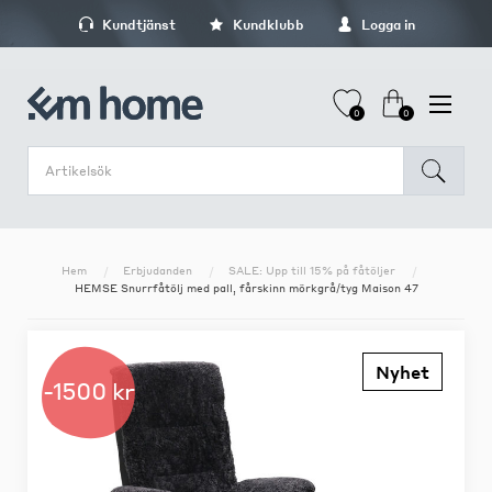
Kundtjänst
Kundklubb
Logga in
0
0
Hem
Erbjudanden
SALE: Upp till 15% på fåtöljer
HEMSE Snurrfåtölj med pall, fårskinn mörkgrå/tyg Maison 47
Nyhet
-1500 kr