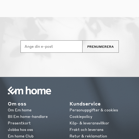
PRENUMERERA
Om oss
Kundservice
Om Em home
Personuppgifter & cookies
Bli Em home-handlare
Cookiepolicy
Presentkort
Köp- & leveransvillkor
Jobba hos oss
Frakt och leverans
Em home Club
Retur & reklamation