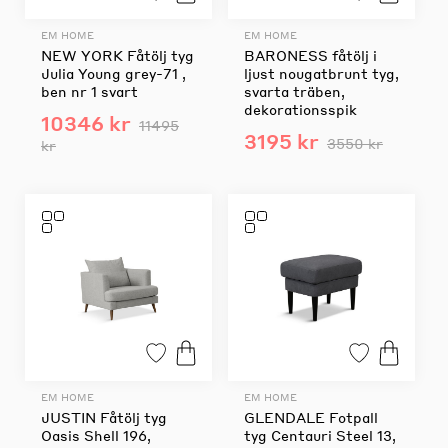
EM HOME
EM HOME
NEW YORK Fåtölj tyg
BARONESS fåtölj i
Julia Young grey-71 ,
ljust nougatbrunt tyg,
ben nr 1 svart
svarta träben,
dekorationsspik
10346 kr
11495
3195 kr
3550 kr
kr
EM HOME
EM HOME
JUSTIN Fåtölj tyg
GLENDALE Fotpall
Oasis Shell 196,
tyg Centauri Steel 13,