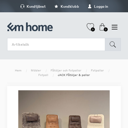
Kundtjänst
Kundklubb
Logga in
0
0
Hem
Möbler
Fåtöljer och fotpallar
Fotpallar
Fotpall
JACK Fåtöljer & pallar