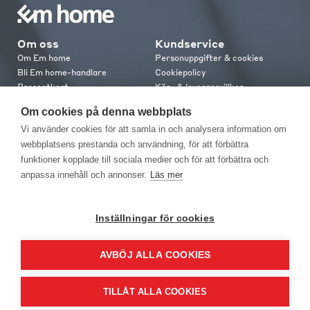
Om oss
Kundservice
Om Em home
Personuppgifter & cookies
Bli Em home-handlare
Cookiepolicy
Presentkort
Köp- & leveransvillkor
Jobba hos oss
Frakt och leverans
Om cookies på denna webbplats
Em home Club
Retur & reklamation
Vi använder cookies för att samla in och analysera information om
Medlemsvillkor
webbplatsens prestanda och användning, för att förbättra
funktioner kopplade till sociala medier och för att förbättra och
Kontakt
anpassa innehåll och annonser.
Läs mer
Kontakta oss
Butiker
Press
Inställningar för cookies
AVBÖJ ALLA COOKIES
TILLÅT ALLA COOKIES