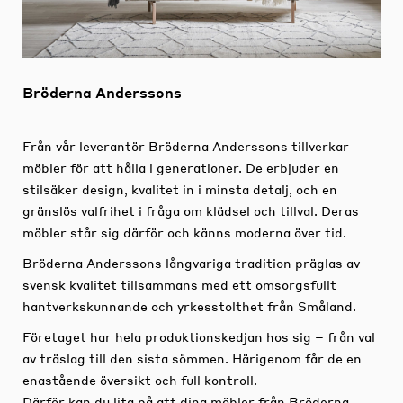
Bröderna Anderssons
Från vår leverantör Bröderna Anderssons tillverkar
möbler för att hålla i generationer. De erbjuder en
stilsäker design, kvalitet in i minsta detalj, och en
gränslös valfrihet i fråga om klädsel och tillval. Deras
möbler står sig därför och känns moderna över tid.
Bröderna Anderssons långvariga tradition präglas av
svensk kvalitet tillsammans med ett omsorgsfullt
hantverkskunnande och yrkesstolthet från Småland.
Företaget har hela produktionskedjan hos sig – från val
av träslag till den sista sömmen. Härigenom får de en
enastående översikt och full kontroll.
Därför kan du lita på att dina möbler från Bröderna