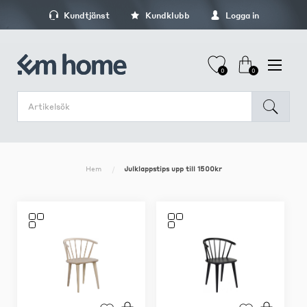
Kundtjänst
Kundklubb
Logga in
0
0
Hem
Julklappstips upp till 1500kr