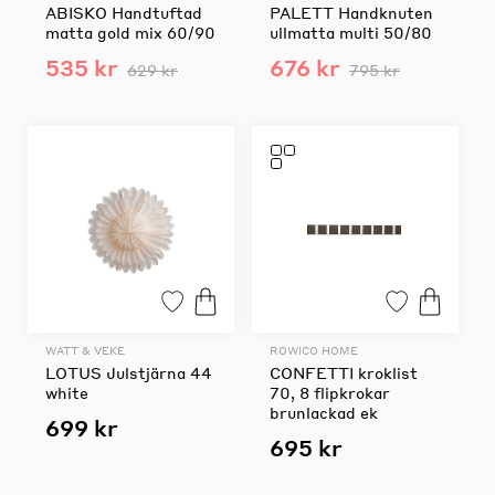
ABISKO Handtuftad
PALETT Handknuten
matta gold mix 60/90
ullmatta multi 50/80
535 kr
676 kr
629 kr
795 kr
WATT & VEKE
ROWICO HOME
LOTUS Julstjärna 44
CONFETTI kroklist
white
70, 8 flipkrokar
brunlackad ek
699 kr
695 kr