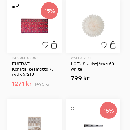
15%
INHOUSE GROUP
WATT & VEKE
EUFRAT
LOTUS Julstjärna 60
Konstsilkesmatta 7,
white
röd 65/210
799 kr
1271 kr
1495 kr
15%