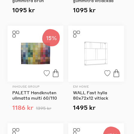
gummiträ brun
gummiträ vitlackad
1095 kr
1095 kr
15%
INHOUSE GROUP
EM HOME
PALETT Handknuten
WALL Fast hylla
ullmatta multi 60/110
80x72x12 vitlack
1186 kr
1495 kr
1395 kr