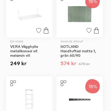
15%
EM HOME
INHOUSE GROUP
VERA Vägghylla
GOTLAND
metallkonsol vit
Handtuftad matta 1,
melamin vit
grön 60/90
249 kr
574 kr
675 kr
15%