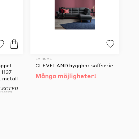
EM HOME
öppet
CLEVELAND byggbar soffserie
 1137
Många möjligheter!
t metall