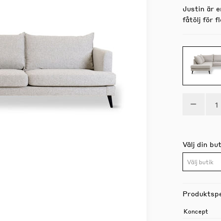
Justin är 
fåtölj för f
Välj din but
Välj butik
Produktspe
Koncept