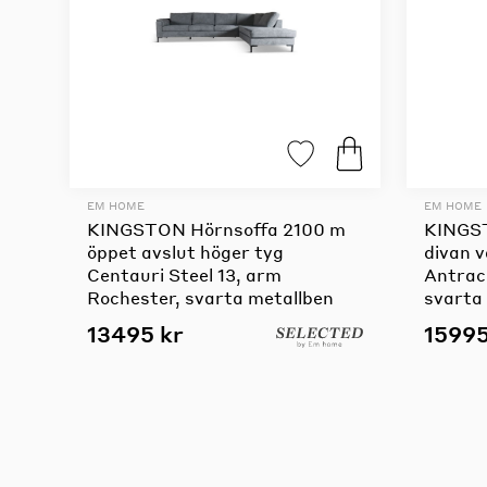
EM HOME
EM HOME
KINGSTON Hörnsoffa 2100 m
KINGS
öppet avslut höger tyg
divan 
Centauri Steel 13, arm
Antrac
Rochester, svarta metallben
svarta
13495 kr
15995