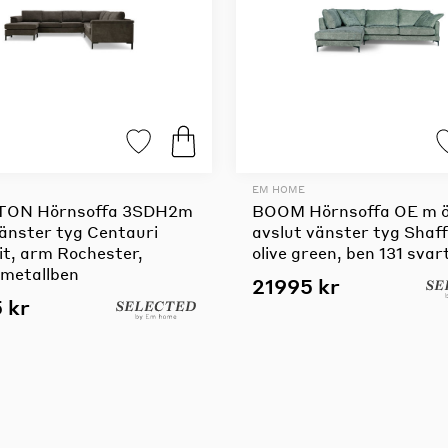
EM HOME
TON Hörnsoffa 3SDH2m
BOOM Hörnsoffa OE m 
vänster tyg Centauri
avslut vänster tyg Shaff
it, arm Rochester,
olive green, ben 131 svar
 metallben
21995 kr
 kr