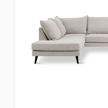
Möbelvård
Möbel och textilvård