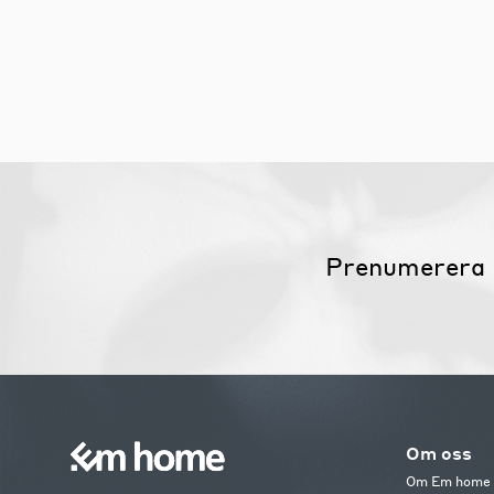
Prenumerera 
Om oss
Om Em home