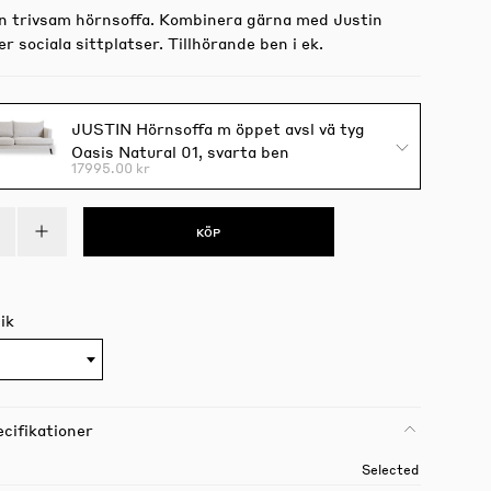
en trivsam hörnsoffa. Kombinera gärna med Justin
ler sociala sittplatser. Tillhörande ben i ek.
JUSTIN Hörnsoffa m öppet avsl vä tyg
Oasis Natural 01, svarta ben
17995.00 kr
KÖP
ik
cifikationer
Selected