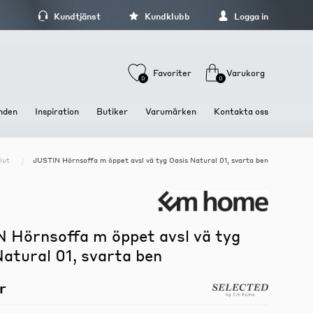
Kundtjänst
Kundklubb
Logga in
Favoriter
Varukorg
0
0
nden
Inspiration
Butiker
Varumärken
Kontakta oss
lut
JUSTIN Hörnsoffa m öppet avsl vä tyg Oasis Natural 01, svarta ben
Stolar och Sittmöbler
Dukning och Servering
Förvaring och hyllor
Stolar
Brickor och fat
Hyllor
Barstolar och Barpallar
Glas och koppar
Kläd och hallförvaring
Pallar och Bänkar
Tallrikar och skålar
Mediamöbler
 Hörnsoffa m öppet avsl vä tyg
Sängbord och sängskåp
atural 01, svarta ben
Skåp och Vitriner
r