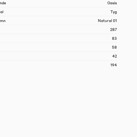
nde
Oasis
al
Tyg
amn
Natural 01
287
83
58
42
194