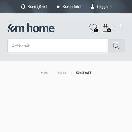
Kundtjänst
Kundklubb
Logga in
0
0
Hem
Textil
Kökstextil