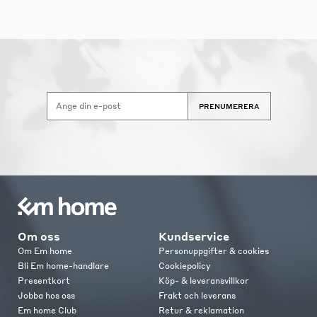
PRENUMERERA
Om oss
Kundservice
Om Em home
Personuppgifter & cookies
Bli Em home-handlare
Cookiepolicy
Presentkort
Köp- & leveransvillkor
Jobba hos oss
Frakt och leverans
Em home Club
Retur & reklamation