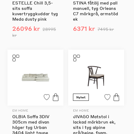
ESTELLE Chill 3,5-
STINA fåtölj med pall
sits soffa
manuell, tyg Orleans
kuvertryggkuddar tyg
C7 mörkgrå, armstöd
Meda dusty pink
ek
26096 kr
6371 kr
28995
7495 kr
kr
Nyhet
EM HOME
EM HOME
OLBIA Soffa 3DIV
JIVAGO Matstol i
305cm med divan
lackad mörkbrun ek,
höger tyg Urban
sits i tyg alpine
3404 light taupe
grå/beige, foam,