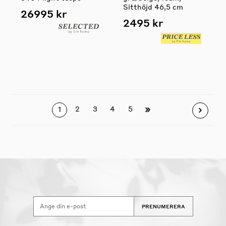
Sitthöjd 46,5 cm
26995 kr
2495 kr
2
3
4
5
1
PRENUMERERA