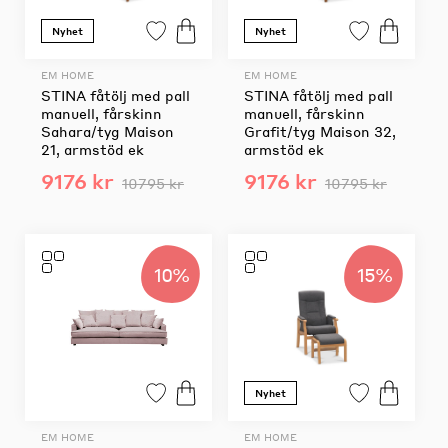
Nyhet
Nyhet
EM HOME
EM HOME
STINA fåtölj med pall
STINA fåtölj med pall
manuell, fårskinn
manuell, fårskinn
Sahara/tyg Maison
Grafit/tyg Maison 32,
21, armstöd ek
armstöd ek
9176 kr
9176 kr
10795 kr
10795 kr
10%
15%
Nyhet
EM HOME
EM HOME