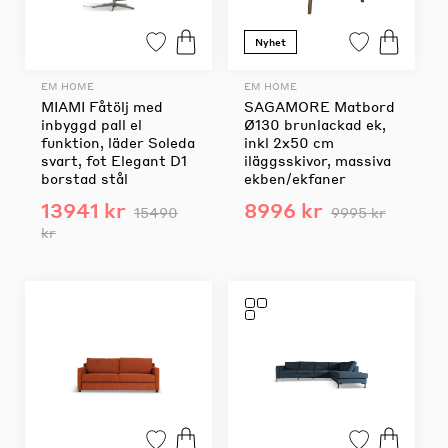
Nyhet
EM HOME
EM HOME
MIAMI Fåtölj med
SAGAMORE Matbord
inbyggd pall el
Ø130 brunlackad ek,
funktion, läder Soleda
inkl 2x50 cm
svart, fot Elegant D1
iläggsskivor, massiva
borstad stål
ekben/ekfaner
13941 kr
8996 kr
15490
9995 kr
kr