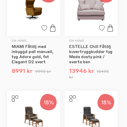
EM HOME
EM HOME
MIAMI Fåtölj med
ESTELLE Chill Fåtölj
inbyggd pall manuell,
kuvertryggkuddar tyg
tyg Adore gold, fot
Meda dusty pink /
Elegant D2 svart
svarta ben
8991 kr
13946 kr
9990 kr
15495
kr
15%
15%