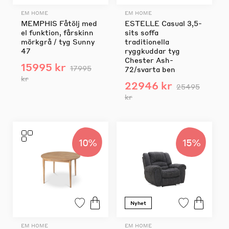
EM HOME
EM HOME
MEMPHIS Fåtölj med
ESTELLE Casual 3,5-
el funktion, fårskinn
sits soffa
mörkgrå / tyg Sunny
traditionella
47
ryggkuddar tyg
Chester Ash-
15995 kr
17995
72/svarta ben
kr
22946 kr
25495
kr
10%
15%
Nyhet
EM HOME
EM HOME