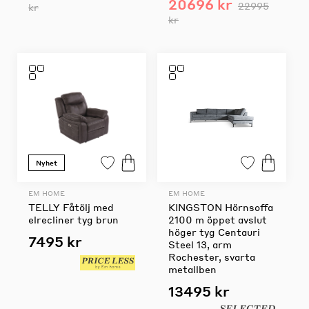
20696 kr
22995
kr
kr
Nyhet
EM HOME
EM HOME
TELLY Fåtölj med
KINGSTON Hörnsoffa
elrecliner tyg brun
2100 m öppet avslut
höger tyg Centauri
7495 kr
Steel 13, arm
Rochester, svarta
metallben
13495 kr