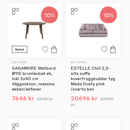
10%
10%
Nyhet
EM HOME
EM HOME
SAGAMORE Matbord
ESTELLE Chill 2,5-
Ø110 brunlackad ek,
sits soffa
inkl 2x40 cm
kuvertryggkuddar tyg
iläggsskivor, massiva
Meda Dusty pink
ekben/ekfaner
/svarta ben
7646 kr
20696 kr
8495 kr
22995
kr