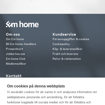
Om oss
Kundservice
Om Em home
Personuppgifter & cookies
Bli Em home-handlare
Cookiepolicy
Presentkort
Köp- & leveransvillkor
Jobba hos oss
Frakt och leverans
Em home Club
Retur & reklamation
Medlemsvillkor
Kontakt
Kontakta oss
Butiker
Om cookies på denna webbplats
Press
Vi använder cookies för att samla in och analysera information om
webbplatsens prestanda och användning, för att förbättra
funktioner kopplade till sociala medier och för att förbättra och