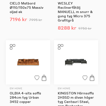
CIELO Matbord
WESLEY
Ø110/150x75 Massiv
Reclinerfåtölj
oljad ek
MANUELL m snurr &
gung tyg Micro 375
7196 kr
7995 kr
Grafitgrå
8288 kr
9750 kr
EM HOME
EM HOME
OLBIA 4-sits soffa
KINGSTON Hörnsoffa
284cm tyg Urban
2H3SD m divan höger
3452 copper
tyg Centauri Steel,
arm Rochester,