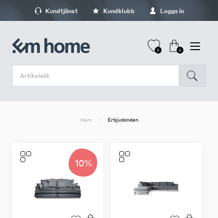
Kundtjänst
Kundklubb
Logga in
0
0
Hem
Erbjudanden
10%