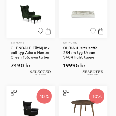
EM HOME
EM HOME
GLENDALE Fåtölj inkl
OLBIA 4-sits soffa
pall tyg Adore Hunter
284cm tyg Urban
Green 156, svarta ben
3404 light taupe
7490 kr
19995 kr
10%
10%