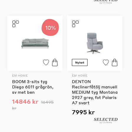
10%
Nyhet
EM HOME
EM HOME
BOOM 3-sits tyg
DENTON
Diego 6011 grågrön,
Reclinerfåtölj manuell
sv met ben
MEDIUM tyg Montana
2927 grey, fot Polaris
14846 kr
16495
A7 svart
kr
7995 kr