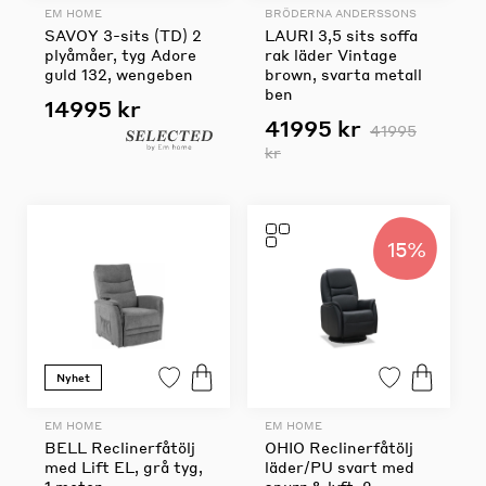
EM HOME
BRÖDERNA ANDERSSONS
SAVOY 3-sits (TD) 2
LAURI 3,5 sits soffa
plyåmåer, tyg Adore
rak läder Vintage
guld 132, wengeben
brown, svarta metall
ben
14995 kr
41995 kr
41995
kr
15%
Nyhet
EM HOME
EM HOME
BELL Reclinerfåtölj
OHIO Reclinerfåtölj
med Lift EL, grå tyg,
läder/PU svart med
1 motor
snurr & lyft, 2