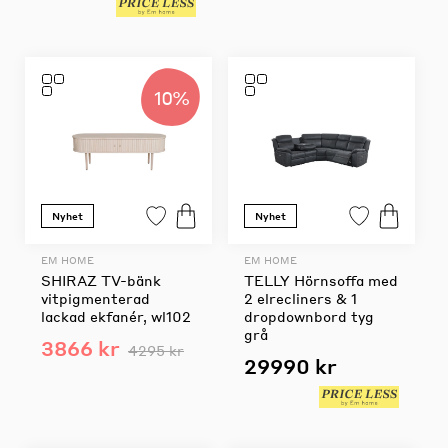
10%
Nyhet
Nyhet
EM HOME
EM HOME
SHIRAZ TV-bänk
TELLY Hörnsoffa med
vitpigmenterad
2 elrecliners & 1
lackad ekfanér, wl102
dropdownbord tyg
grå
3866 kr
4295 kr
29990 kr