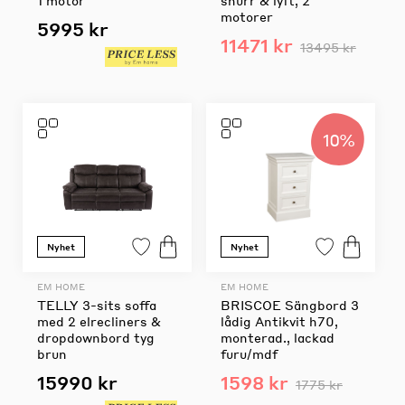
motorer
5995 kr
11471 kr
13495 kr
10%
Nyhet
Nyhet
EM HOME
EM HOME
TELLY 3-sits soffa
BRISCOE Sängbord 3
med 2 elrecliners &
lådig Antikvit h70,
dropdownbord tyg
monterad., lackad
brun
furu/mdf
15990 kr
1598 kr
1775 kr