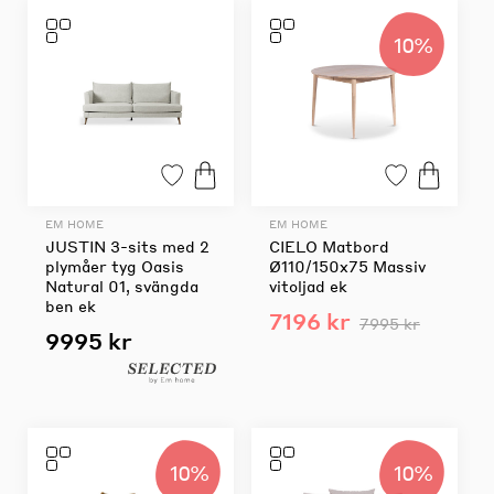
10%
EM HOME
EM HOME
JUSTIN 3-sits med 2
CIELO Matbord
plymåer tyg Oasis
Ø110/150x75 Massiv
Natural 01, svängda
vitoljad ek
ben ek
7196 kr
7995 kr
9995 kr
10%
10%