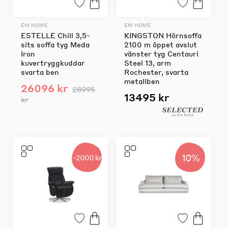
EM HOME
EM HOME
ESTELLE Chill 3,5-
KINGSTON Hörnsoffa
sits soffa tyg Meda
2100 m öppet avslut
Iron
vänster tyg Centauri
kuvertryggkuddar
Steel 13, arm
svarta ben
Rochester, svarta
metallben
26096 kr
28995
13495 kr
kr
10%
-2000 kr