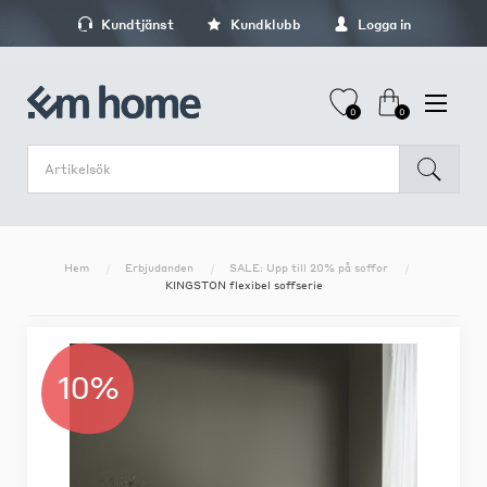
Kundtjänst
Kundklubb
Logga in
0
0
Hem
Erbjudanden
SALE: Upp till 20% på soffor
KINGSTON flexibel soffserie
10%