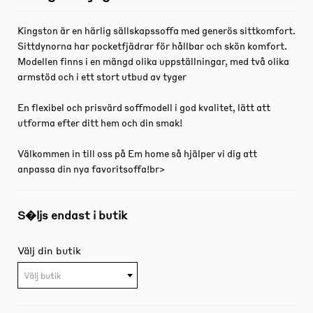
Kingston är en härlig sällskapssoffa med generös sittkomfort.
Sittdynorna har pocketfjädrar för hållbar och skön komfort.
Modellen finns i en mängd olika uppställningar, med två olika
armstöd och i ett stort utbud av tyger
En flexibel och prisvärd soffmodell i god kvalitet, lätt att
utforma efter ditt hem och din smak!
Välkommen in till oss på Em home så hjälper vi dig att
anpassa din nya favoritsoffa!br>
S�ljs endast i butik
Välj din butik
Välj butik