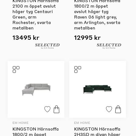
KINGSTON Hörnsoffa
KINGSTON Hörnsoffa
2100 m öppet avslut
1800/2 m öppet
höger tyg Centauri
avslut höger tyg
Green, arm
Raven 06 light grey,
Rochester, svarta
arm Arlington, svarta
metallben
metallben
13495 kr
12995 kr
EM HOME
EM HOME
KINGSTON Hörnsoffa
KINGSTON Hörnsoffa
1800/2 m öppet
2H3SD m divan höger