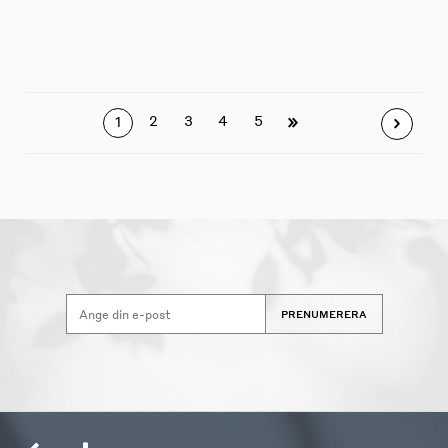
2
3
4
5
1
PRENUMERERA