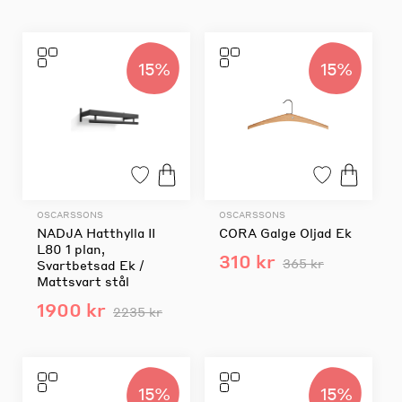
15%
15%
OSCARSSONS
OSCARSSONS
NADJA Hatthylla II
CORA Galge Oljad Ek
L80 1 plan,
310 kr
365 kr
Svartbetsad Ek /
Mattsvart stål
1900 kr
2235 kr
15%
15%