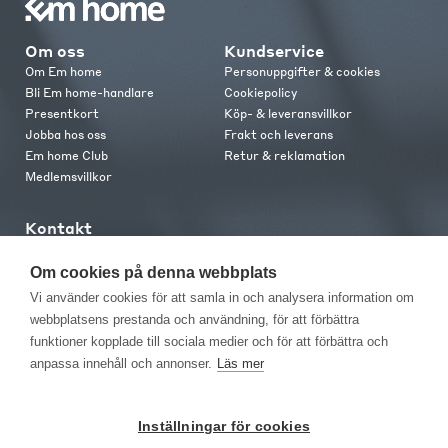
Om oss
Kundservice
Om Em home
Personuppgifter & cookies
Bli Em home-handlare
Cookiepolicy
Presentkort
Köp- & leveransvillkor
Jobba hos oss
Frakt och leverans
Em home Club
Retur & reklamation
Medlemsvillkor
Kontakt
Kontakta oss
Butiker
Om cookies på denna webbplats
Press
Vi använder cookies för att samla in och analysera information om
webbplatsens prestanda och användning, för att förbättra
funktioner kopplade till sociala medier och för att förbättra och
anpassa innehåll och annonser.
Läs mer
Inställningar för cookies