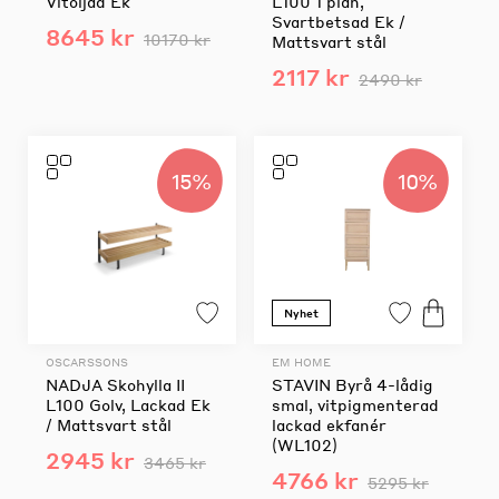
Vitoljad Ek
L100 1 plan,
Svartbetsad Ek /
8645 kr
10170 kr
Mattsvart stål
2117 kr
2490 kr
15%
10%
Nyhet
OSCARSSONS
EM HOME
NADJA Skohylla II
STAVIN Byrå 4-lådig
L100 Golv, Lackad Ek
smal, vitpigmenterad
/ Mattsvart stål
lackad ekfanér
(WL102)
2945 kr
3465 kr
4766 kr
5295 kr