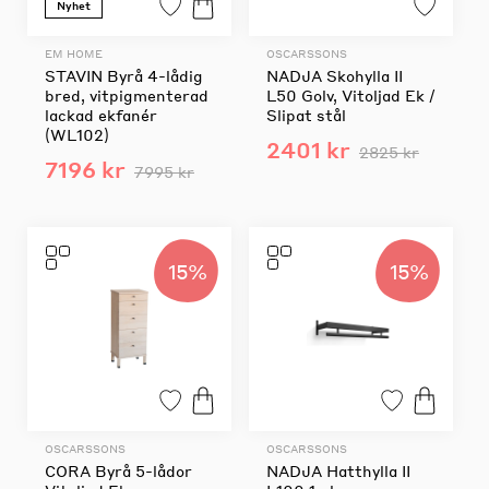
Nyhet
EM HOME
OSCARSSONS
STAVIN Byrå 4-lådig
NADJA Skohylla II
bred, vitpigmenterad
L50 Golv, Vitoljad Ek /
lackad ekfanér
Slipat stål
(WL102)
2401 kr
2825 kr
7196 kr
7995 kr
15%
15%
OSCARSSONS
OSCARSSONS
CORA Byrå 5-lådor
NADJA Hatthylla II