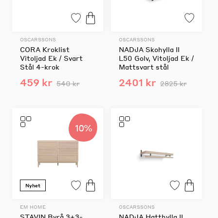
OSCARSSONS
OSCARSSONS
CORA Kroklist
NADJA Skohylla II
Vitoljad Ek / Svart
L50 Golv, Vitoljad Ek /
Stål 4-krok
Mattsvart stål
459 kr
2401 kr
540 kr
2825 kr
10%
Nyhet
EM HOME
OSCARSSONS
STAVIN Byrå 3+3-
NADJA Hatthylla II