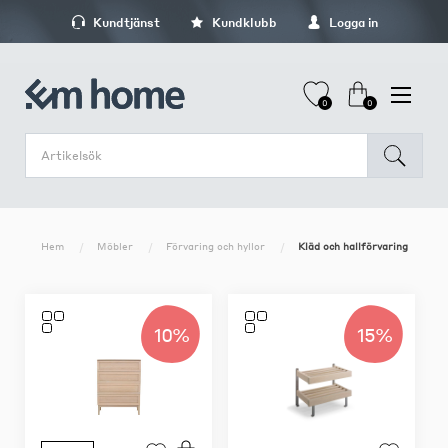
Kundtjänst
Kundklubb
Logga in
0
0
Hem
Möbler
Förvaring och hyllor
Kläd och hallförvaring
10%
15%