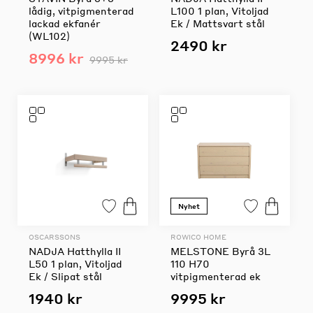
lådig, vitpigmenterad
L100 1 plan, Vitoljad
lackad ekfanér
Ek / Mattsvart stål
(WL102)
2490 kr
8996 kr
9995 kr
Nyhet
OSCARSSONS
ROWICO HOME
NADJA Hatthylla II
MELSTONE Byrå 3L
L50 1 plan, Vitoljad
110 H70
Ek / Slipat stål
vitpigmenterad ek
1940 kr
9995 kr