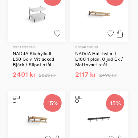
OSCARSSONS
OSCARSSONS
NADJA Skohylla II
NADJA Hatthylla II
L50 Golv, Vitlackad
L100 1 plan, Oljad Ek /
Björk / Slipat stål
Mattsvart stål
2401 kr
2117 kr
2825 kr
2490 kr
15%
15%