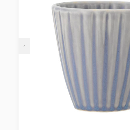
Möbelvård
Möbel och textilvård