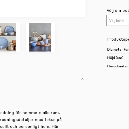
Välj din but
Välj butik
Produktspe
Diameter (c
Höjd (cm)
Huvudmateri
nredning för hemmets alla rum.
nredningsdetaljer med fokus på
duellt och personligt hem. Här