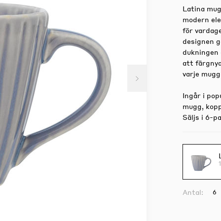
Latina mug
modern ele
för vardage
designen g
dukningen o
att färgny
varje mugg 
Ingår i pop
mugg, kopp,
Säljs i 6-p
Antal: