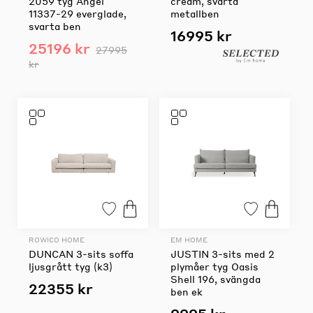
2059 tyg Angel
cream, svarta
11337-29 everglade,
metallben
svarta ben
16995 kr
25196 kr
27995
kr
ROWICO HOME
EM HOME
DUNCAN 3-sits soffa
JUSTIN 3-sits med 2
ljusgrått tyg (k3)
plymåer tyg Oasis
Shell 196, svängda
22355 kr
ben ek