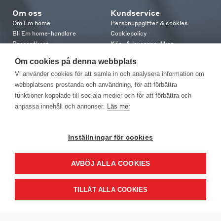
Om oss
Kundservice
Om Em home
Personuppgifter & cookies
Bli Em home-handlare
Cookiepolicy
Presentkort
Köp- & leveransvillkor
Jobba hos oss
Frakt och leverans
Om cookies på denna webbplats
Em home Club
Retur & reklamation
Vi använder cookies för att samla in och analysera information om
Medlemsvillkor
webbplatsens prestanda och användning, för att förbättra
funktioner kopplade till sociala medier och för att förbättra och
Kontakt
anpassa innehåll och annonser.
Läs mer
Kontakta oss
Butiker
Press
Inställningar för cookies
AVBÖJ ALLA COOKIES
TILLÅT ALLA COOKIES
EM Home Möbler AB, Meteorologvägen 10, Telefon: 010-499 25 00,