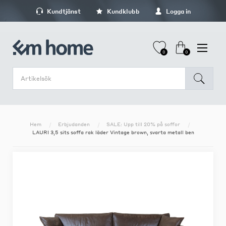
Kundtjänst
Kundklubb
Logga in
0
0
Hem
Erbjudanden
SALE: Upp till 20% på soffor
LAURI 3,5 sits soffa rak läder Vintage brown, svarta metall ben