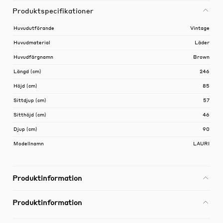
Produktspecifikationer
Huvudutförande
Vintage
Huvudmaterial
Läder
Huvudfärgnamn
Brown
Längd (cm)
246
Höjd (cm)
85
Sittdjup (cm)
57
Sitthöjd (cm)
46
Djup (cm)
90
Modellnamn
LAURI
Produktinformation
Produktinformation