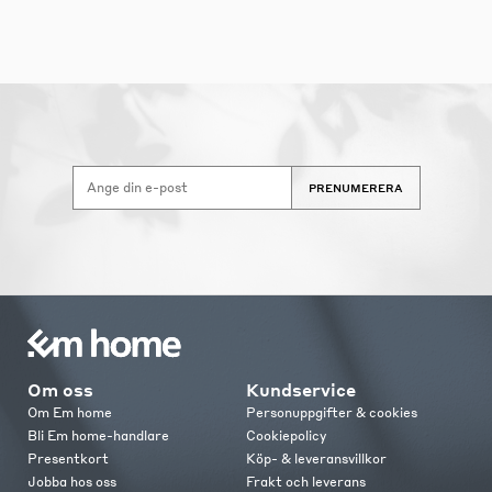
PRENUMERERA
Om oss
Kundservice
Om Em home
Personuppgifter & cookies
Bli Em home-handlare
Cookiepolicy
Presentkort
Köp- & leveransvillkor
Jobba hos oss
Frakt och leverans