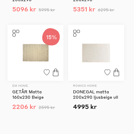
5096 kr
5351 kr
5995 kr
6295 kr
15%
EM HOME
ROWICO HOME
GETÅR Matta
DONEGAL matta
160x230 Beige
200x290 ljusbeige ull
2206 kr
4995 kr
2595 kr