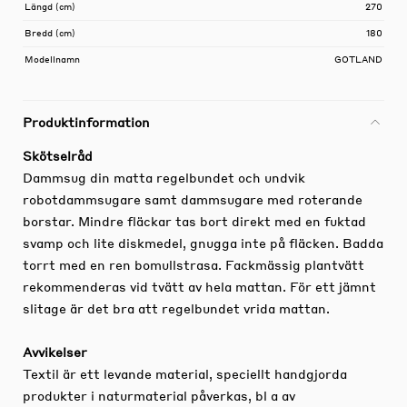
Längd (cm)
270
Bredd (cm)
180
Modellnamn
GOTLAND
Produktinformation
Skötselråd
Dammsug din matta regelbundet och undvik
robotdammsugare samt dammsugare med roterande
borstar. Mindre fläckar tas bort direkt med en fuktad
svamp och lite diskmedel, gnugga inte på fläcken. Badda
torrt med en ren bomullstrasa. Fackmässig plantvätt
rekommenderas vid tvätt av hela mattan. För ett jämnt
slitage är det bra att regelbundet vrida mattan.
Avvikelser
Textil är ett levande material, speciellt handgjorda
produkter i naturmaterial påverkas, bl a av