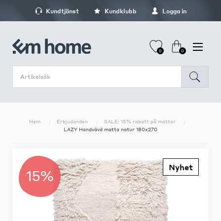
Kundtjänst
Kundklubb
Logga in
0
0
Hem
Erbjudanden
SALE: 15% rabatt på mattor
LAZY Handvävd matta natur 180x270
Nyhet
15%