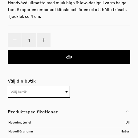
Handvävd ullmatta med mjuk high & low-design i varm beige
ton. Skapar en ombonad känsla och är enkel att hålla fräsch.
Tjocklek ca 4 cm.
KÖP
Välj din butik
Välj butik
Produktspecifikationer
Huvudmaterial
Ull
Huvudfärgnamn
Natur