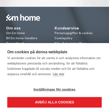
Om oss
Kundservice
Om Em home
Personuppgifter & cookies
Bli Em home-handlare
Cookiepolicy
Presentkort
Köp- & leveransvillkor
Jobba hos oss
Frakt och leverans
Om cookies på denna webbplats
Em home Club
Retur & reklamation
Vi använder cookies för att samla in och analysera information om
Medlemsvillkor
webbplatsens prestanda och användning, för att förbättra
funktioner kopplade till sociala medier och för att förbättra och
Kontakt
anpassa innehåll och annonser.
Läs mer
Kontakta oss
Butiker
Press
Inställningar för cookies
AVBÖJ ALLA COOKIES