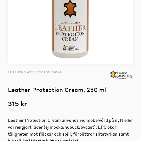
LEATHERMASTER SCANDINAVIA
Leather Protection Cream, 250 ml
315 kr
Leather Protection Cream används vid möbelvård på nytt eller
väl rengjort läder (ej mocka/nubuck/bycast). LPC ökar
tåligheten mot fläckar och spill, förbättrar slitstyrkan samt
bibehåller lädret mjukt och smidigt.