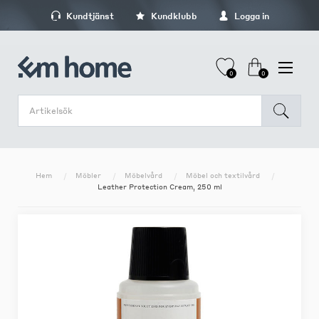
Kundtjänst
Kundklubb
Logga in
0
0
Hem
Möbler
Möbelvård
Möbel och textilvård
Leather Protection Cream, 250 ml