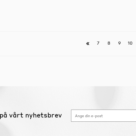
7
8
9
10
på vårt nyhetsbrev