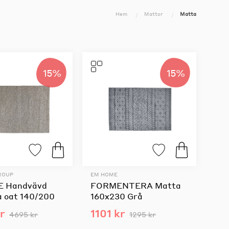
Hem
Mattor
Matta
15%
15%
ROUP
EM HOME
 Handvävd
FORMENTERA Matta
a oat 140/200
160x230 Grå
r
1101 kr
4695 kr
1295 kr