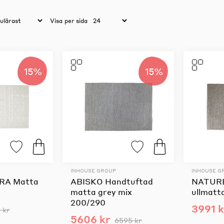
Visa
per sida
15%
15%
INHOUSE GROUP
INHOUSE G
A Matta
ABISKO Handtuftad
NATURE
matta grey mix
ullmatt
200/290
3991 k
 kr
5606 kr
6595 kr