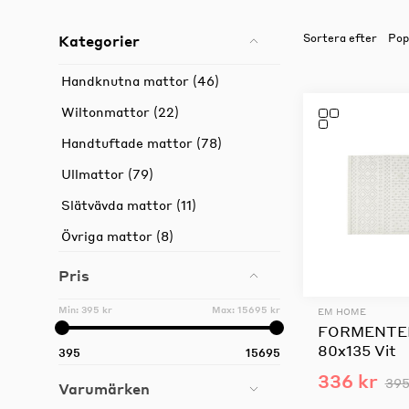
Kategorier
Sortera efter
Möbelvård
Möbel och textilvård
Handknutna mattor (46)
Wiltonmattor (22)
Handtuftade mattor (78)
Ullmattor (79)
Slätvävda mattor (11)
Övriga mattor (8)
Pris
Min:
395 kr
Max:
15695 kr
EM HOME
FORMENTER
80x135 Vit
395
15695
336 kr
395
Varumärken