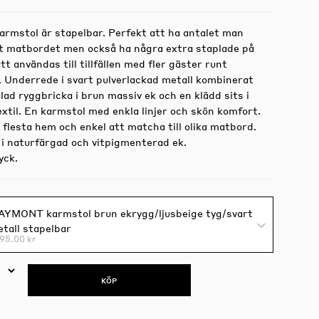
rmstol är stapelbar. Perfekt att ha antalet man
t matbordet men också ha några extra staplade på
tt användas till tillfällen med fler gäster runt
 Underrede i svart pulverlackad metall kombinerat
ad ryggbricka i brun massiv ek och en klädd sits i
extil. En karmstol med enkla linjer och skön komfort.
 flesta hem och enkel att matcha till olika matbord.
 i naturfärgad och vitpigmenterad ek.
yck.
YMONT karmstol brun ekrygg/ljusbeige tyg/svart
tall stapelbar
95.00 kr
KÖP