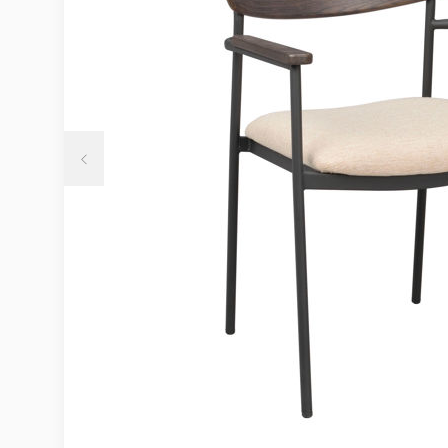
Möbelvård
Möbel och textilvård