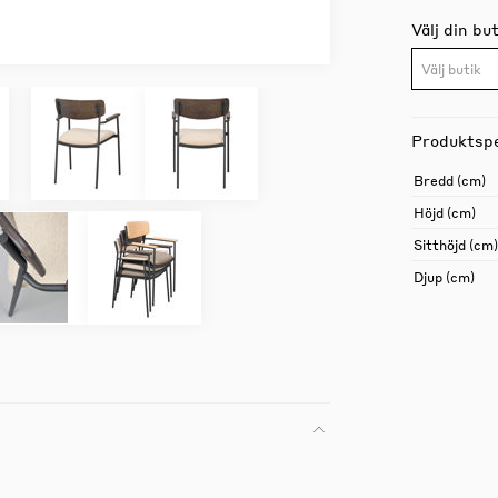
Välj din but
Välj butik
Produktspe
Bredd (cm)
Höjd (cm)
Sitthöjd (cm)
Djup (cm)