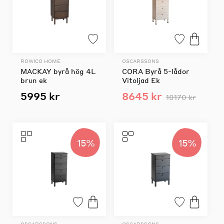
ROWICO HOME
OSCARSSONS
MACKAY byrå hög 4L
CORA Byrå 5-lådor
brun ek
Vitoljad Ek
5995 kr
8645 kr
10170 kr
15%
15%