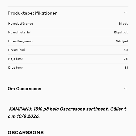
Produktspecifikationer
Huvudutförande
Slipat
Huvudmaterial
Ek/slipat
Huvudfärgnamn
Vitoljad
Bredd (cm)
40
Höjd (cm)
75
Djup (cm)
31
Om Oscarssons
KAMPANJ: 15% på hela Oscarssons sortiment. Gäller t
o m 10/8 2026.
OSCARSSONS