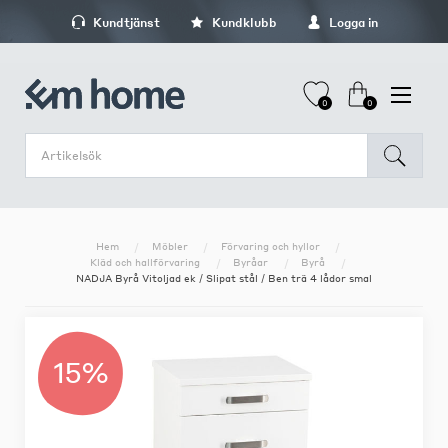
Kundtjänst
Kundklubb
Logga in
0
0
Hem
Möbler
Förvaring och hyllor
Kläd och hallförvaring
Byråar
Byrå
NADJA Byrå Vitoljad ek / Slipat stål / Ben trä 4 lådor smal
15%