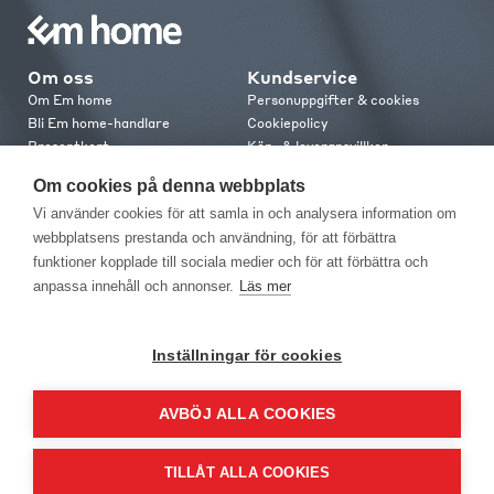
Om oss
Kundservice
Om Em home
Personuppgifter & cookies
Bli Em home-handlare
Cookiepolicy
Presentkort
Köp- & leveransvillkor
Jobba hos oss
Frakt och leverans
Om cookies på denna webbplats
Em home Club
Retur & reklamation
Vi använder cookies för att samla in och analysera information om
Medlemsvillkor
webbplatsens prestanda och användning, för att förbättra
funktioner kopplade till sociala medier och för att förbättra och
Kontakt
anpassa innehåll och annonser.
Läs mer
Kontakta oss
Butiker
Press
Inställningar för cookies
AVBÖJ ALLA COOKIES
TILLÅT ALLA COOKIES