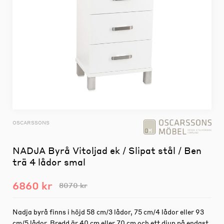
OSCARSSONS
NADJA Byrå Vitoljad ek / Slipat stål / Ben
trä 4 lådor smal
6860 kr
8070 kr
Nadja byrå finns i höjd 58 cm/3 lådor, 75 cm/4 lådor eller 93
cm/5 lådor. Bredd är 40 cm eller 70 cm och ett djup på endast