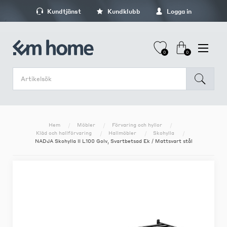
Kundtjänst
Kundklubb
Logga in
0
0
Hem
Möbler
Förvaring och hyllor
Kläd och hallförvaring
Hallmöbler
Skohylla
NADJA Skohylla II L100 Golv, Svartbetsad Ek / Mattsvart stål