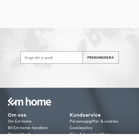
PRENUMERERA
Om oss
Kundservice
Om Em home
Personuppgifter & cookies
Bli Em home-handlare
Cookiepolicy
Presentkort
Köp- & leveransvillkor