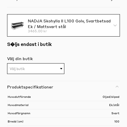
NADJA Skohylla II L100 Golv, Svartbetsad
Ek / Mattsvart stål
3465.00 kr
S�ljs endast i butik
Välj din butik
Välj butik
Produktspecifikationer
Huvudutförande
Oljad/slipad
Huvudmaterial
Ek/stål
Huvudfärgnamn
Svart
Bredd (cm)
100